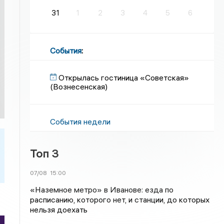
31
1
2
3
4
5
6
События
:
Открылась гостиница «Советская»
(Вознесенская)
События недели
Топ 3
07/08
15:00
«Наземное метро» в Иванове: езда по
расписанию, которого нет, и станции, до которых
нельзя доехать