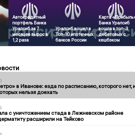
Автокредитный
Карта «Прибыль
портфель Банка
Банка Уралсиб
Уралсиб за 7
Уралсиб вошел в
вошла в топ-3
месяцев вырос в
Топ-10 ипотечных
дебетовых с
1,2 раза
банков России
кешбэком
овости
0
тро» в Иванове: езда по расписанию, которого нет, 
которых нельзя доехать
5
ла с уничтожением стада в Лежневском районе
дерматиту расширили на Тейково
3