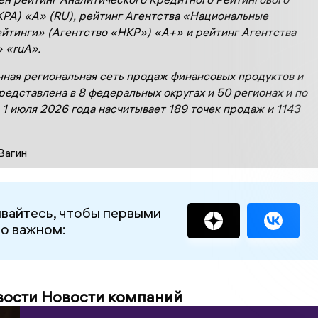
КРА) «А» (
RU
), рейтинг Агентства «Национальные
йтинги» (Агентство «НКР») «А+» и рейтинг Агентства
» «
ruА
».
ная региональная сеть продаж финансовых продуктов и
редставлена в 8 федеральных округах и 50 регионах и по
 1 ию
л
я 2026 года
насчитывает 1
89
точек продаж и 1
1
43
Вагин
вайтесь, чтобы первыми
 о важном:
вости Новости компаний