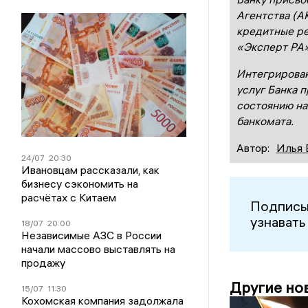
Агентства (А
кредитные ре
«Эксперт РА
Интегрирован
услуг Банка п
состоянию на
банкомат
а
.
Автор:
Илья 
24/07
20:30
Ивановцам рассказали, как
бизнесу сэкономить на
расчётах с Китаем
Подписы
узнавать
18/07
20:00
Независимые АЗС в России
начали массово выставлять на
продажу
Другие но
15/07
11:30
Кохомская компания задолжала