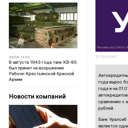
© Уралсиб
08/08
13:00
8 августа 1943 года танк КВ-85
был принят на вооружение
Рабоче-Крестьянской Красной
Автокредитны
Армии
года вырос бо
года и на 01.
автокредитов
Новости компаний
сравнению с 
рублей.
Банк Уралсиб 
является одни