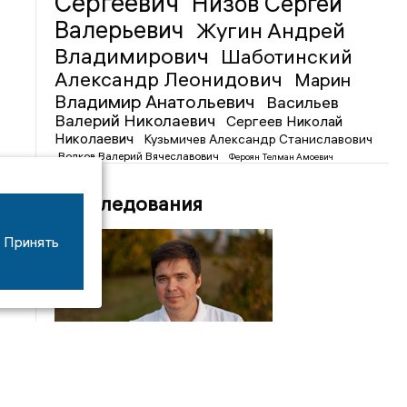
Сергеевич
Низов Сергей
Валерьевич
Жугин Андрей
Владимирович
Шаботинский
Александр Леонидович
Марин
Владимир Анатольевич
Васильев
Валерий Николаевич
Сергеев Николай
Николаевич
Кузьмичев Александр Станиславович
Волков Валерий Вячеславович
Фероян Телман Амоевич
Расследования
Принять