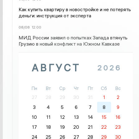
Как купить квартиру в новостройке и не потерять
деньги: инструкция от эксперта
08/08
12:00
МИД России заявил о попытках Запада втянуть
Грузию в новый конфликт на Южном Кавказе
АВГУСТ
2026
Пн
Вт
Ср
Чт
Пт
Сб
Вс
27
28
29
30
31
1
2
3
4
5
6
7
8
9
10
11
12
13
14
15
16
17
18
19
20
21
22
23
24
25
26
27
28
29
30