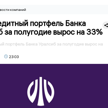
вости компаний
едитный портфель Банка
 за полугодие вырос на 33%
й портфель Банка Уралсиб за полугодие вырос на
23:03