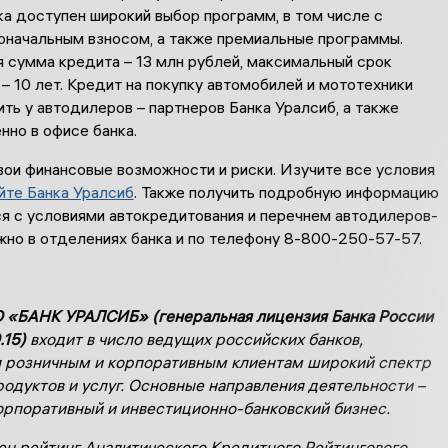
а доступен широкий выбор программ, в том числе с
оначальным взносом, а также премиальные программы.
 сумма кредита – 13 млн рублей, максимальный срок
– 10 лет. Кредит на покупку автомобилей и мототехники
ь у автодилеров – партнеров Банка Уралсиб, а также
нно в офисе банка.
вои финансовые возможности и риски. Изучите все условия
йте Банка Уралсиб
. Также получить подробную информацию
ся с условиями автокредитования и перечнем автодилеров-
жно в отделениях банка и по телефону 8-800-250-57-57.
 «БАНК УРАЛСИБ» (генеральная лицензия Банка России
.15)
входит в число ведущих российских банков,
 розничным и корпоративным клиентам широкий спектр
родуктов и услуг. Основные направления деятельности –
орпоративный и инвестиционно-банковский бизнес.
ен рейтинг Аналитического Кредитного Рейтингового