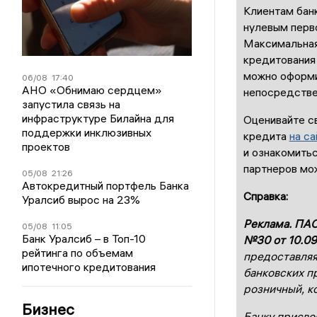
Клиентам банк
нулевым перв
Максимальная
кредитования 
можно оформит
06/08
17:40
АНО «Обнимаю сердцем»
непосредстве
запустила связь на
инфраструктуре Билайна для
Оценивайте с
поддержки инклюзивных
кредита
на са
проектов
и ознакомить
партнеров мо
05/08
21:26
Автокредитный портфель Банка
Справка:
Уралсиб вырос на 23%
Реклама. ПАО
05/08
11:05
Банк Уралсиб – в Топ-10
№30 от 10.09
рейтинга по объемам
предоставляя
ипотечного кредитования
банковских п
розничный, к
Бизнес
Банку присво