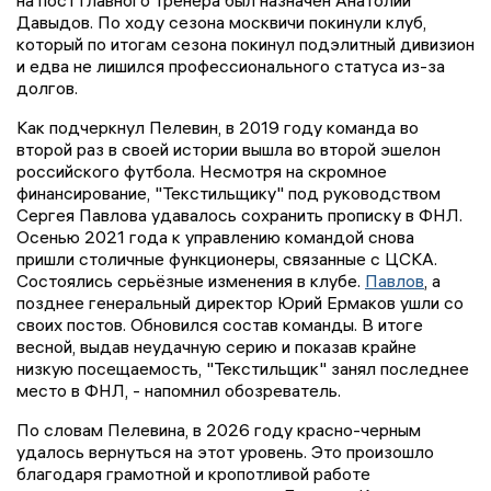
на пост главного тренера был назначен Анатолий
Давыдов. По ходу сезона москвичи покинули клуб,
который по итогам сезона покинул подэлитный дивизион
и едва не лишился профессионального статуса из-за
долгов.
Как подчеркнул Пелевин, в 2019 году команда во
второй раз в своей истории вышла во второй эшелон
российского футбола. Несмотря на скромное
финансирование, "Текстильщику" под руководством
Сергея Павлова удавалось сохранить прописку в ФНЛ.
Осенью 2021 года к управлению командой снова
пришли столичные функционеры, связанные с ЦСКА.
Состоялись серьёзные изменения в клубе.
Павлов
, а
позднее генеральный директор Юрий Ермаков ушли со
своих постов. Обновился состав команды. В итоге
весной, выдав неудачную серию и показав крайне
низкую посещаемость, "Текстильщик" занял последнее
место в ФНЛ, - напомнил обозреватель.
По словам Пелевина, в 2026 году красно-черным
удалось вернуться на этот уровень. Это произошло
благодаря грамотной и кропотливой работе