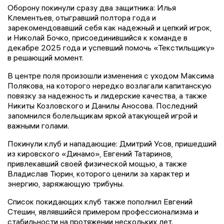
Оборону покинули сразу два защитника: Илья
Клементьев, отыгравший полтора года и
зарекомендовавший себя как надежный и цепкий игрок,
и Николай Бочко, присоединившийся к команде в
декабре 2025 года и успевший помочь «Текстильщику»
в решающий момент.
В центре поля произошли изменения с уходом Максима
Полякова, на которого нередко возлагали капитанскую
повязку за надежность и лидерские качества, а также
Никиты Козловского и Данилы Аносова. Последний
запомнился болельщикам яркой атакующей игрой и
важными голами.
Покинули клуб и нападающие: Дмитрий Усов, пришедший
из кировского «Динамо», Евгений Татаринов,
привлекавший своей физической мощью, а также
Владислав Тюрин, которого ценили за характер и
энергию, заряжающую трибуны.
Список покидающих клуб также пополнил Евгений
Стешин, являвшийся примером профессионализма и
стабильности на протяжении нескольких лет.