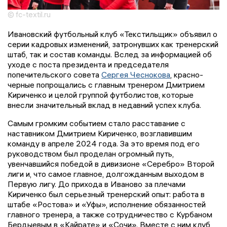
© fc-textil.ru
Ивановский футбольный клуб «Текстильщик» объявил о
серии кадровых изменений, затронувших как тренерский
штаб, так и состав команды. Вслед за информацией об
уходе с поста президента и председателя
попечительского совета
Сергея Чеснокова
, красно-
черные попрощались с главным тренером Дмитрием
Кириченко и целой группой футболистов, которые
внесли значительный вклад в недавний успех клуба.
Самым громким событием стало расставание с
наставником Дмитрием Кириченко, возглавившим
команду в апреле 2024 года. За это время под его
руководством был проделан огромный путь,
увенчавшийся победой в дивизионе «Серебро» Второй
лиги и, что самое главное, долгожданным выходом в
Первую лигу. До прихода в Иваново за плечами
Кириченко был серьезный тренерский опыт: работа в
штабе «Ростова» и «Уфы», исполнение обязанностей
главного тренера, а также сотрудничество с Курбаном
Бердыевым в «Кайрате» и «Сочи». Вместе с ним клуб