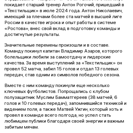
покидает старший тренер Антон Рогочий, пришедший в
«Текстильщик» в июле 2024 года. Антон Николаевич,
имеющий за плечами более ста матчей в высшей лиге
России в качестве игрока и опыт работы в системе
«Ростова», внес свой вклад в подготовку команды и
достигнутые результаты.
Значительные перемены произошли и в составе.
Команду покинул капитан Владимир Азаров, которого
болельщики любили за самоотдачу и лидерские
качества. За время выступлений за «Текстильщик» он
провел 52 матча, забил 15 голов и отдал 13 голевых
передач, став одним из символов победного сезона.
Вместе с ним команду покинули еще несколько
ключевых футболистов. Попрощались с клубом
полузащитник Муслим Бамматгереев (38 матчей, 6
голов и 10 голевых передач), запомнившийся техникой и
видением поля, а также Матвей Ужгин, который хоть и
провел в команде всего полгода, но успел стать
любимцем публики благодаря своей энергии и важным
забитым мячам.