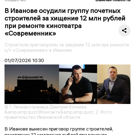
В Иванове осудили группу почетных
строителей за хищение 12 млн рублей
при ремонте кинотеатра
«Современник»
Строители приговорены за хищение 12 млн при ремонте
к/т «Современник» в Иванове
01/07/2026
10:30
© 1. Личная страница Дмитрия Кочнева
&amp;amp;quot;ВКонтакте&amp;amp;quot;, 2. Фото:
правительство Ивановской области
В Иванове вынесен приговор группе строителей,
похитивших 12 миллионов рублей при ремонте