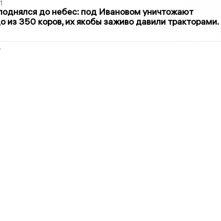
1
поднялся до небес: под Ивановом уничтожают
о из 350 коров, их якобы заживо давили тракторами.
2