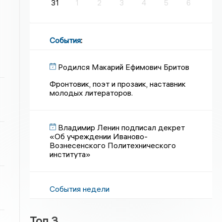
31
1
2
3
4
5
6
События
:
Родился Макарий Ефимович Бритов
Фронтовик, поэт и прозаик, наставник
молодых литераторов.
Владимир Ленин подписал декрет
«Об учреждении Иваново-
Вознесенского Политехнического
института»
События недели
Топ 3