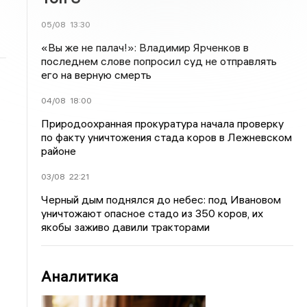
05/08
13:30
«Вы же не палач!»: Владимир Ярченков в
последнем слове попросил суд не отправлять
его на верную смерть
04/08
18:00
Природоохранная прокуратура начала проверку
по факту уничтожения стада коров в Лежневском
районе
03/08
22:21
Черный дым поднялся до небес: под Ивановом
уничтожают опасное стадо из 350 коров, их
якобы заживо давили тракторами
Аналитика