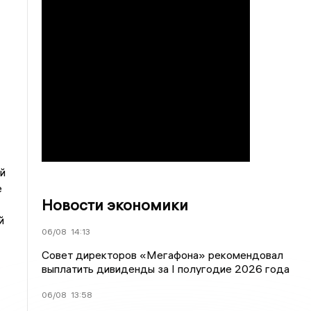
й
е
Новости экономики
й
06/08
14:13
Совет директоров «Мегафона» рекомендовал
выплатить дивиденды за I полугодие 2026 года
06/08
13:58