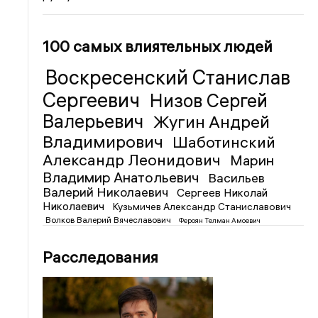
100 самых влиятельных людей
Воскресенский Станислав
Сергеевич
Низов Сергей
Валерьевич
Жугин Андрей
Владимирович
Шаботинский
Александр Леонидович
Марин
Владимир Анатольевич
Васильев
Валерий Николаевич
Сергеев Николай
Николаевич
Кузьмичев Александр Станиславович
Волков Валерий Вячеславович
Фероян Телман Амоевич
Расследования