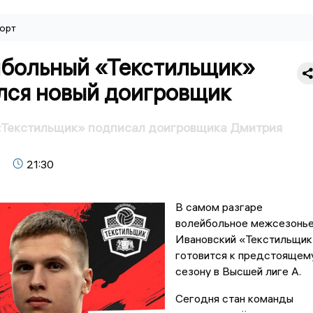
орт
йбольный «Текстильщик»
лся новый доигровщик
«Текстильщик» подписал доигровщика Дмитрия
21:30
В самом разгаре
волейбольное межсезонье
Ивановский «Текстильщи
готовится к предстоящем
сезону в Высшей лиге А.
Сегодня стан команды