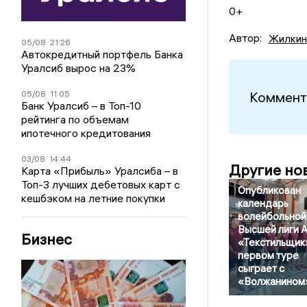
0+
Автор:
Жилкин
05/08
21:26
Автокредитный портфель Банка
Уралсиб вырос на 23%
Коммент
05/08
11:05
Банк Уралсиб – в Топ-10
рейтинга по объемам
ипотечного кредитования
03/08
14:44
Другие но
Карта «Прибыль» Уралсиба – в
Топ-3 лучших дебетовых карт с
Опубликован
кешбэком на летние покупки
календарь
волейбольной
Высшей лиги А
Бизнес
«Текстильщик
первом туре
сыграет с
«Волжанином