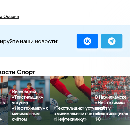
а Оксана
ируйте наши новости:
вости Спорт
Ивановский
:
«Текстильщик»
В Нижнекамске
» в
уступил
«Нефтехимик»
«Нефтехимику» с
«Текстильщик» уступает
ведёт у
минимальным
с минимальным счётом
«Текстильщика»
»
счётом
«Нефтехимику»
1:0