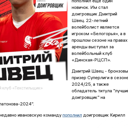
пополнил ещё один
новичок. Им стал
доигровщик Дмитрий
Швец. 22-летний
волейболист является
игроком «Белогорья», а в
прошлом сезоне на правах
аренды выступал за
волейбольный клуб
«Динская-РЦСП».
Дмитрий Швец - бронзовы
призер Суперлиги в сезон
2024/25, а также
 клуб «Текстильщик»
обладатель титула "лучши
доигровщик" на
атонова-2024".
 недавно ивановскую команду
пополнил
доигровщик Кирилл