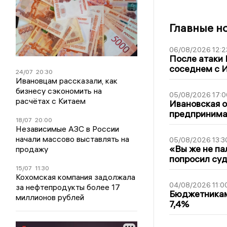
Главные н
06/08/2026 12:2
После атаки
соседнем с И
24/07
20:30
Ивановцам рассказали, как
бизнесу сэкономить на
05/08/2026 17:0
расчётах с Китаем
Ивановская 
предпринимат
18/07
20:00
Независимые АЗС в России
начали массово выставлять на
05/08/2026 13:3
«Вы же не па
продажу
попросил суд
15/07
11:30
Кохомская компания задолжала
04/08/2026 11:0
за нефтепродукты более 17
Бюджетникам
миллионов рублей
7,4%