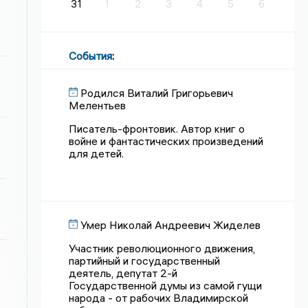
31
1
2
3
4
5
6
События
:
Родился Виталий Григорьевич
Мелентьев
Писатель-фронтовик. Автор книг о
войне и фантастических произведений
для детей.
Умер Николай Андреевич Жиделев
Участник революционного движения,
партийный и государственный
деятель, депутат 2-й
Государственной думы из самой гущи
народа - от рабочих Владимирской