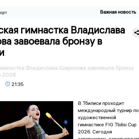
Важная новость
орт
ская гимнастка Владислава
ва завоевала бронзу в
и
гимнастка Владислава Шаронова завоевала бронзу
up 2026
21:35
В Тбилиси проходит
международный турнир по
художественной
гимнастике FIG Tbilisi Cup
2026. Сегодня
завершились соревновани