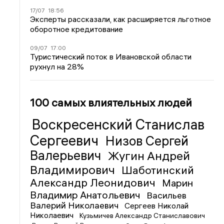
17/07
18:56
Эксперты рассказали, как расширяется льготное
оборотное кредитование
09/07
17:00
Туристический поток в Ивановской области
рухнул на 28%
100 самых влиятельных людей
Воскресенский Станислав
Сергеевич
Низов Сергей
Валерьевич
Жугин Андрей
Владимирович
Шаботинский
Александр Леонидович
Марин
Владимир Анатольевич
Васильев
Валерий Николаевич
Сергеев Николай
Николаевич
Кузьмичев Александр Станиславович