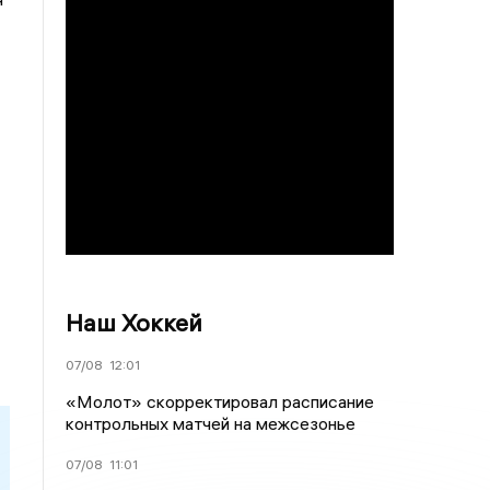
Наш Хоккей
07/08
12:01
«Молот» скорректировал расписание
контрольных матчей на межсезонье
07/08
11:01