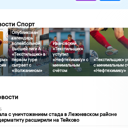
вости Спорт
Опубликован
календарь
волейбольной
Ивановский
Высшей лиги А:
«Текстильщик»
«Текстильщик» в
уступил
рм»
первом туре
«Нефтехимику» с
«Текстильщик» у
рия
сыграет с
минимальным
с минимальным с
«Волжанином»
счётом
«Нефтехимику»
овости
5
ла с уничтожением стада в Лежневском районе
дерматиту расширили на Тейково