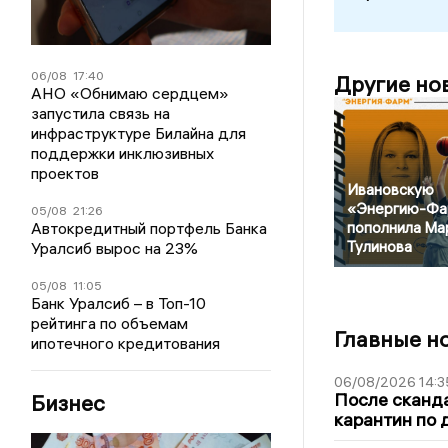
06/08
17:40
Другие но
АНО «Обнимаю сердцем»
запустила связь на
инфраструктуре Билайна для
поддержки инклюзивных
проектов
Ивановскую
«Энергию-Фа
05/08
21:26
Автокредитный портфель Банка
пополнила Ма
Тулинова
Уралсиб вырос на 23%
05/08
11:05
Банк Уралсиб – в Топ-10
рейтинга по объемам
Главные н
ипотечного кредитования
06/08/2026 14:3
После сканда
Бизнес
карантин по 