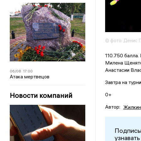
© фото: Денис Г
110.750 балла.
Милена Щенятск
Анастасии Власе
06/08
17:00
Атака мертвецов
Завтра на турн
Новости компаний
0+
Автор:
Жилкин
Подписы
узнавать