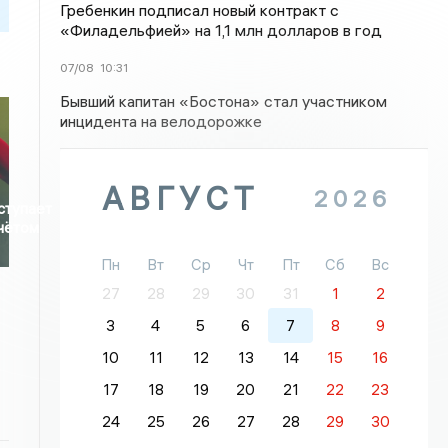
Гребенкин подписал новый контракт с
«Филадельфией» на 1,1 млн долларов в год
07/08
10:31
Бывший капитан «Бостона» стал участником
инцидента на велодорожке
АВГУСТ
2026
ступает
чётом
Пн
Вт
Ср
Чт
Пт
Сб
Вс
27
28
29
30
31
1
2
3
4
5
6
7
8
9
10
11
12
13
14
15
16
17
18
19
20
21
22
23
24
25
26
27
28
29
30