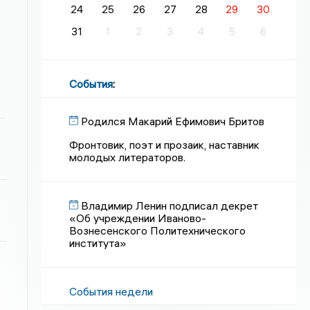
24
25
26
27
28
29
30
31
1
2
3
4
5
6
События
:
Родился Макарий Ефимович Бритов
Фронтовик, поэт и прозаик, наставник
молодых литераторов.
Владимир Ленин подписал декрет
«Об учреждении Иваново-
Вознесенского Политехнического
института»
События недели