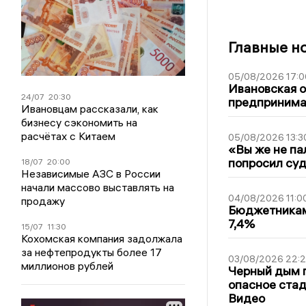
Главные н
05/08/2026 17:0
Ивановская 
24/07
20:30
предпринимат
Ивановцам рассказали, как
бизнесу сэкономить на
расчётах с Китаем
05/08/2026 13:3
«Вы же не па
попросил суд
18/07
20:00
Независимые АЗС в России
начали массово выставлять на
04/08/2026 11:0
продажу
Бюджетникам
7,4%
15/07
11:30
Кохомская компания задолжала
за нефтепродукты более 17
03/08/2026 22:2
миллионов рублей
Черный дым 
опасное стад
Видео