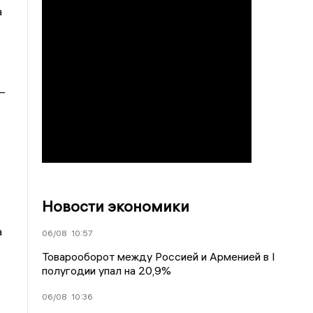
а
–
Новости экономики
а
06/08
10:57
Товарооборот между Россией и Арменией в I
полугодии упал на 20,9%
06/08
10:36