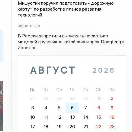
Мишустин поручил подготовить «дорожную
карту» по разработке планов развития
технологий
06/08
09:38
В России запретили выпускать несколько
моделей грузовиков китайских марок Dongfeng и
Zoomlion
АВГУСТ
2026
Пн
Вт
Ср
Чт
Пт
Сб
Вс
27
28
29
30
31
1
2
3
4
5
6
7
8
9
10
11
12
13
14
15
16
17
18
19
20
21
22
23