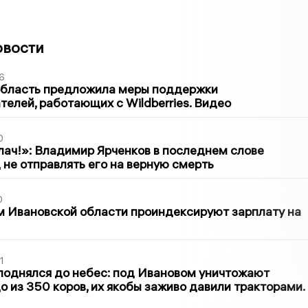
овости
6
область предложила меры поддержки
елей, работающих с Wildberries. Видео
0
лач!»: Владимир Ярченков в последнем слове
 не отправлять его на верную смерть
0
 Ивановской области проиндексируют зарплату на
1
поднялся до небес: под Ивановом уничтожают
о из 350 коров, их якобы заживо давили тракторами.