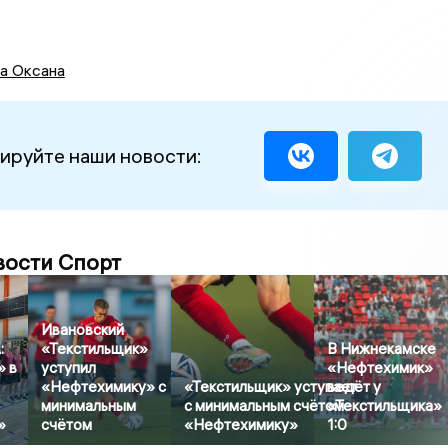
а Оксана
ируйте наши новости:
вости Спорт
Ивановский
:
«Текстильщик»
В Нижнекамске
» в
уступил
«Нефтехимик»
«Нефтехимику» с
«Текстильщик» уступает
ведёт у
минимальным
с минимальным счётом
«Текстильщика»
»
счётом
«Нефтехимику»
1:0