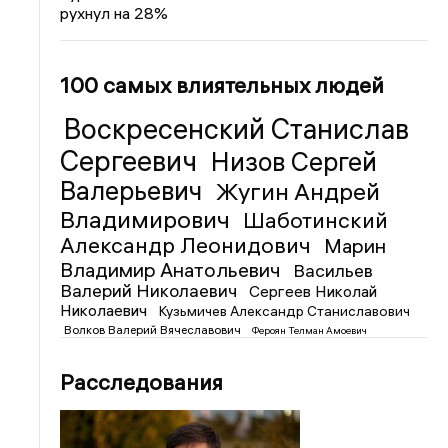
рухнул на 28%
100 самых влиятельных людей
Воскресенский Станислав
Сергеевич
Низов Сергей
Валерьевич
Жугин Андрей
Владимирович
Шаботинский
Александр Леонидович
Марин
Владимир Анатольевич
Васильев
Валерий Николаевич
Сергеев Николай
Николаевич
Кузьмичев Александр Станиславович
Волков Валерий Вячеславович
Фероян Телман Амоевич
Расследования