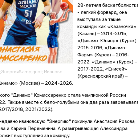
28-летняя баскетболистк
- легкий форвард, она
выступала за такие
команды как «Казаночка»
(Казань) – 2014-2015,
«Динамо-Юниор» (Курск) 
2015-2016, «Динамо-
Фарм» (Курск) – 2016-
2022, «Динамо» (Курск) –
2017-2022, «Енисей»
;Энергия&amp;quot; Иваново
(Красноярский край) –
инамо» (Москва) – 2024-2026.
ского "Динамо" Комиссаренко стала чемпионкой России
22. Также вместе с бело-голубыми она два раза завоевывал
2017/2018, 2021/2022).
недавно ивановскую "Энергию" покинули Анастасия Розова,
ова и Карина Переменина. А разыгрывающая Александра
лжит выступления за команду.