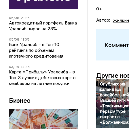
0+
05/08
21:26
Автор:
Жилкин
Автокредитный портфель Банка
Уралсиб вырос на 23%
05/08
11:05
Коммент
Банк Уралсиб – в Топ-10
рейтинга по объемам
ипотечного кредитования
03/08
14:44
Карта «Прибыль» Уралсиба – в
Другие но
Топ-3 лучших дебетовых карт с
кешбэком на летние покупки
Опубликован
календарь
волейбольной
Бизнес
Высшей лиги А
«Текстильщик
первом туре
сыграет с
«Волжанином