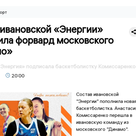
орт
 ивановской «Энергии»
ила форвард московского
мо»
«Энергия» подписала баскетболистку Комиссаренко
20:00
Состав ивановской
"Энергии" пополнила нова
баскетболистка. Анастаси
Комиссаренко перешла в
ивановскую команду из
московского "Динамо".