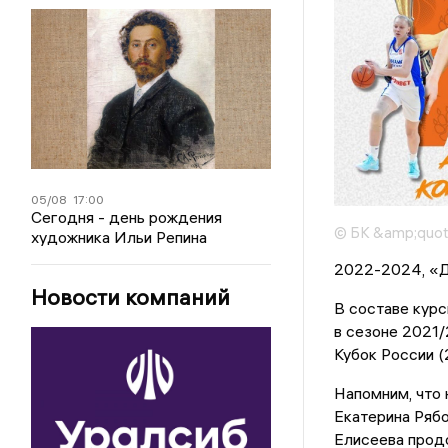
05/08
17:00
Сегодня - день рождения
© БК &amp;quot
художника Ильи Репина
2022-2024, «Д
Новости компаний
В составе кур
в сезоне 2021/
Кубок России (
Напомним, что 
Екатерина Ряб
Елисеева продо