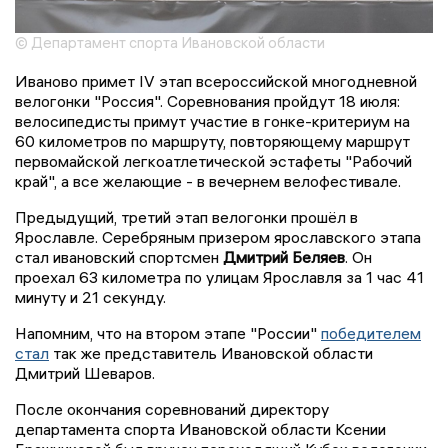
© Департамент спорта Ивановской области
Иваново примет IV этап всероссийской многодневной
велогонки "Россия". Соревнования пройдут 18 июля:
велосипедисты примут участие в гонке-критериум на
60 километров по маршруту, повторяющему маршрут
первомайской легкоатлетической эстафеты "Рабочий
край", а все желающие - в вечернем велофестивале.
Предыдущий, третий этап велогонки прошёл в
Ярославле. Серебряным призером ярославского этапа
стал ивановский спортсмен
Дмитрий Беляев
. Он
проехал 63 километра по улицам Ярославля за 1 час 41
минуту и 21 секунду.
Напомним, что на втором этапе "России"
победителем
стал
так же представитель Ивановской области
Дмитрий Шеваров.
После окончания соревнований директору
департамента спорта Ивановской области Ксении