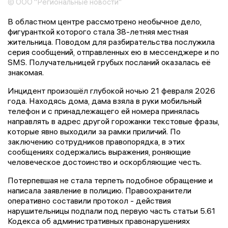
© ООО "Региональные новости"
В областном центре рассмотрено необычное дело,
фигуранткой которого стала 38-летняя местная
жительница. Поводом для разбирательства послужила
серия сообщений, отправленных ею в мессенджере и по
SMS. Получательницей грубых посланий оказалась её
знакомая.
Инцидент произошёл глубокой ночью 21 февраля 2026
года. Находясь дома, дама взяла в руки мобильный
телефон и с принадлежащего ей номера принялась
направлять в адрес другой горожанки текстовые фразы,
которые явно выходили за рамки приличий. По
заключению сотрудников правопорядка, в этих
сообщениях содержались выражения, роняющие
человеческое достоинство и оскорбляющие честь.
Потерпевшая не стала терпеть подобное обращение и
написала заявление в полицию. Правоохранители
оперативно составили протокол - действия
нарушительницы подпали под первую часть статьи 5.61
Кодекса об административных правонарушениях