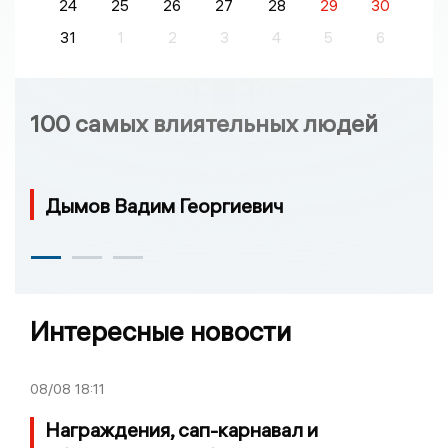
24
25
26
27
28
29
30
31
1
2
3
4
5
6
100 самых влиятельных людей
Дымов Вадим Георгиевич
Интересные новости
08/08
18:11
Награждения, сап-карнавал и