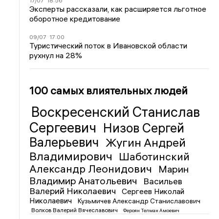
17/07
18:56
Эксперты рассказали, как расширяется льготное
оборотное кредитование
09/07
17:00
Туристический поток в Ивановской области
рухнул на 28%
100 самых влиятельных людей
Воскресенский Станислав
Сергеевич
Низов Сергей
Валерьевич
Жугин Андрей
Владимирович
Шаботинский
Александр Леонидович
Марин
Владимир Анатольевич
Васильев
Валерий Николаевич
Сергеев Николай
Николаевич
Кузьмичев Александр Станиславович
Волков Валерий Вячеславович
Фероян Телман Амоевич