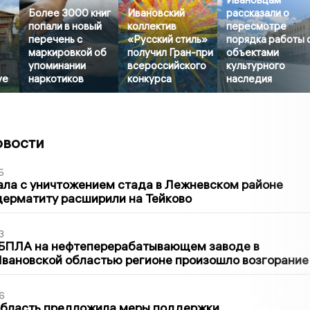
Более 3000 книг
Ивановский
рассказали о
попали в новый
коллектив
пересмотре
перечень с
«Русский стиль»
порядка работы 
маркировкой об
получил Гран-при
объектами
упоминании
всероссийского
культурного
уе
наркотиков
конкурса
наследия
овости
5
ла с уничтожением стада в Лежневском районе
дерматиту расширили на Тейково
3
 БПЛА на нефтеперерабатывающем заводе в
вановской областью регионе произошло возгорание
6
область предложила меры поддержки