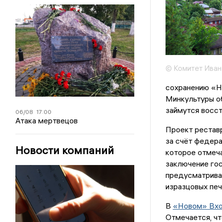
© Комитет Иван
сохранению «Н
Минкультуры о
займутся восст
06/08
17:00
Атака мертвецов
Проект реставр
за счёт федер
Новости компаний
которое отмеч
заключение гос
предусматривае
изразцовых печ
В
«Новом» Вхо
Отмечается, чт