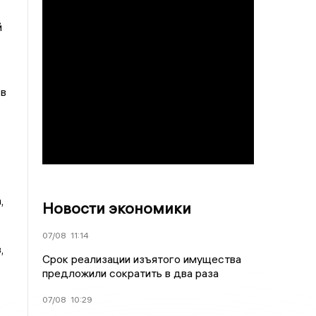
й
 в
,
Новости экономики
07/08
11:14
,
Срок реализации изъятого имущества
предложили сократить в два раза
07/08
10:29