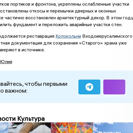
тков портиков и фронтона, укреплены ослабленные участки
осстановлены откосы и перемычки дверных и оконных
же частично восстановлен архитектурный декор. В этом год
илить фундамент и переложить аварийные участки стен.
родолжается реставрация
Колокольни
Входоиерусалимского
ктная документация для сохранения «Старого» храма уже
аверяют в источнике.
 Юлия
вайтесь, чтобы первыми
 о важном:
вости Культура
Ивановцам