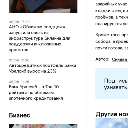
аварийных учас
кладки стен, в
проёмов, а так
06/08
17:40
планируется ус
АНО «Обнимаю сердцем»
запустила связь на
Кроме того, п
инфраструктуре Билайна для
собора, а прое
поддержки инклюзивных
почти готова, з
проектов
Автор:
Синева
05/08
21:26
Автокредитный портфель Банка
Уралсиб вырос на 23%
Подписы
05/08
11:05
узнавать
Банк Уралсиб – в Топ-10
рейтинга по объемам
ипотечного кредитования
Другие но
Бизнес