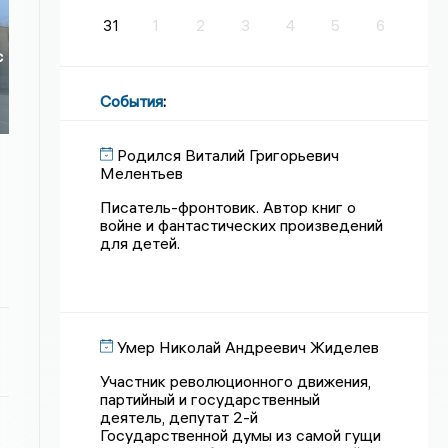
31
1
2
3
4
5
6
с
События
:
Родился Виталий Григорьевич
Мелентьев
Писатель-фронтовик. Автор книг о
войне и фантастических произведений
для детей.
Умер Николай Андреевич Жиделев
Участник революционного движения,
партийный и государственный
деятель, депутат 2-й
Государственной думы из самой гущи