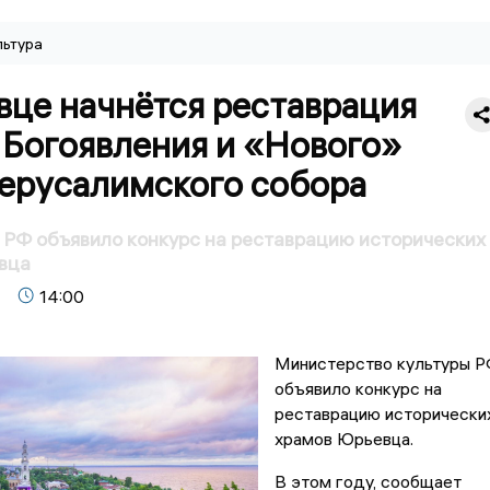
льтура
вце начнётся реставрация
 Богоявления и «Нового»
ерусалимского собора
РФ объявило конкурс на реставрацию исторических
вца
14:00
Министерство культуры 
объявило конкурс на
реставрацию исторически
храмов Юрьевца.
В этом году, сообщает