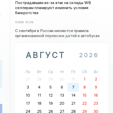
Пострадавшим из-за атак на склады WВ
селлерам планируют изменить условия
банкротства
у
07/08
10:09
С сентября в России меняются правила
организованной перевозки детей в автобусах
АВГУСТ
2026
Пн
Вт
Ср
Чт
Пт
Сб
Вс
27
28
29
30
31
1
2
3
4
5
6
7
8
9
10
11
12
13
14
15
16
17
18
19
20
21
22
23
24
25
26
27
28
29
30