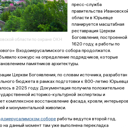
пресс-служба
правительства Ивановско
области в Юрьевце
планируется масштабная
реставрация Церкви
Богоявления, построенной
овской области по охране ОКН
1620 году, а работы по
ового» Входоиерусалимского собора продолжатся.
бъявило конкурс на определение подрядчиков, которые
ановлением памятников архитектуры.
ации Церкви Богоявления, по словам источника, разработан
ального бюджета в рамках подготовки к 800-летию Юрьевца
алось в 2025 году. Документация получила положительное
ударственной историко-культурной экспертизы и
т комплексное восстановление фасада, кровли, интерьеров
ей и монументальной живописи.
доиерусалимском соборе
работы ведутся второй год.
о на данный момент там уже выполнена перекладка