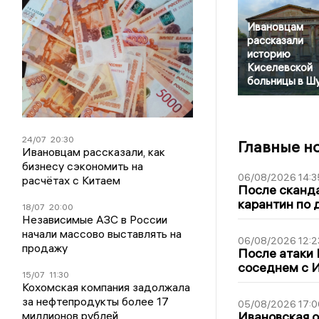
Ивановцам
рассказали
историю
Киселевской
больницы в Ш
24/07
20:30
Главные н
Ивановцам рассказали, как
бизнесу сэкономить на
06/08/2026 14:3
расчётах с Китаем
После сканда
карантин по 
18/07
20:00
Независимые АЗС в России
начали массово выставлять на
06/08/2026 12:2
продажу
После атаки
соседнем с И
15/07
11:30
Кохомская компания задолжала
за нефтепродукты более 17
05/08/2026 17:0
миллионов рублей
Ивановская 