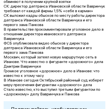
обвиняют в получении крупной взятки
СК: директор дептранса Ивановской области Вавринчук
требовал от каждой фирмы 1,5% «себе в карман»
СК выложил кадры обысков по месту работы директора
дептранса Ивановской области Вавринчука и его
первого зама Панкова
В правительстве прокомментировали уголовное дело в
отношении директора ивановского дептранса
Вавринчука
ФСБ опубликовала видео обысков у директора
дептранса Ивановской области Вавринчука и его
первого зама Панкова
Москвич, который затеял новую маршрутную сеть в
Иванове. Что известно о фигуранте «дорожного» дела
Дмитрии Вавринчуке
Громкое уголовное «дорожное» дело в Иванове: что
известно к этому часу
В Иванове сегодня Октябрьский районный суд изберет
меру пресечения фигурантам «дорожного» дела
Стало известно, кто выступил третьим фигурантом по
«дорожному» делу Вавринчука и Панкова
Подписывайтесь, чтобы первыми