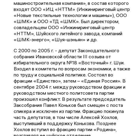
машиностроительная компания», в состав которого
входят ООО «ИЦ «НТТМ» (Инжиниринговый центр
«Новые текстильные технологии и машины»), ООО
«ШМК» и ООО «ТД «ШМК». Был директором,
совладельцем ООО «Инжиниринговый центр
«НТТМ», Шуйского литейного завода, компаний
«ШМК-энерго», «Шуя-шэньян» и др.
С 2000 по 2005 г. - депутат Законодательного
собрания Ивановской области III созыва от
избирательного округа №18 «Восточный» г. Шуи.
Входил в комитеты по вопросам экономики, а также
по труду и социальной политике. Состоял во
фракции «Единство», затем – «Единая Россия». В
сентябре 2004 г. между руководством фракции и
руководством местного политсовета партии
произошел конфликт. В результате председатель
Заксобрания Павел Коньков был смещен с поста
спикера и исключен из партии. Фракцию покинула
часть депутатов, в том числе Алексей Хохлов,
выступивший в поддержку Конькова. Позднее
Хохлов вступил во фракцию партии «Родина»,
возглавлял ее шуйское отделение.