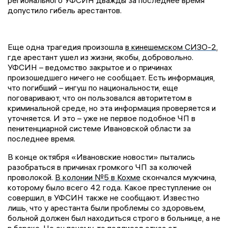
допустило гибель арестантов.
Еще одна трагедия произошла
в кинешемском СИЗО-2
,
где арестант ушел из жизни, якобы, добровольно.
УФСИН – ведомство закрытое и о причинах
произошедшего ничего не сообщает. Есть информация,
что погибший – ингуш по национальности, еще
поговаривают, что он пользовался авторитетом в
криминальной среде, но эта информация проверяется и
уточняется. И это – уже не первое подобное ЧП в
пенитенциарной системе Ивановской области за
последнее время.
В конце октября «Ивановские новости» пытались
разобраться в причинах громкого ЧП за колючей
проволокой.
В колонии №5 в Кохме
скончался мужчина,
которому было всего 42 года. Какое преступление он
совершил, в УФСИН также не сообщают. Известно
лишь, что у арестанта были проблемы со здоровьем,
больной должен был находиться строго в больнице, а не
в бараке. Но он почему-то подписал отказ от