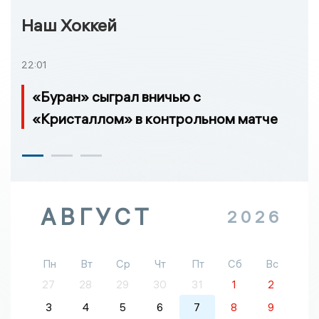
Наш Хоккей
22:01
«Буран» сыграл вничью с
«Кристаллом» в контрольном матче
АВГУСТ
2026
Пн
Вт
Ср
Чт
Пт
Сб
Вс
27
28
29
30
31
1
2
3
4
5
6
7
8
9