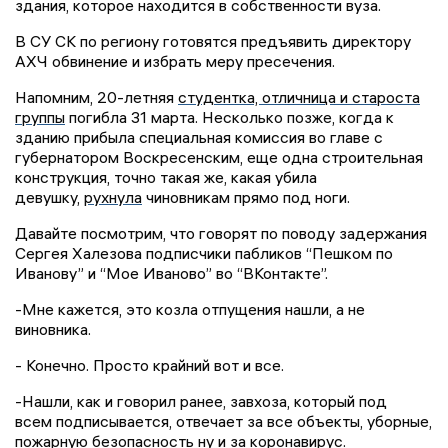
здания, которое находится в собственности вуза.
В СУ СК по региону готовятся предъявить директору
АХЧ обвинение и избрать меру пресечения.
Напомним, 20-летняя
студентка, отличница и староста
группы
погибла 31 марта. Несколько позже, когда к
зданию прибыла специальная комиссия во главе с
губернатором Воскресенским, еще одна строительная
конструкция, точно такая же, какая убила
девушку,
рухнула
чиновникам прямо под ноги.
Давайте посмотрим, что говорят по поводу задержания
Сергея
Халезова
подписчики
пабликов
“Пешком по
Иванову” и “Мое Иваново” во “ВКонтакте”.
-Мне кажется, это козла отпущения нашли, а не
виновника.
- Конечно. Просто крайний вот и все.
-Нашли, как и говорил ранее, завхоза, который под
всем подписывается, отвечает за все объекты, уборные,
пожарную безопасность ну и за коронавирус.