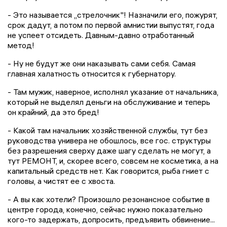
- Это
называется ,,стрелочник
"! Назначили его, пожурят,
срок дадут, а потом по первой амнистии выпустят, года
не успеет отсидеть. Давным-давно отработанный
метод!
- Ну не будут же они наказывать сами себя. Самая
главная халатность относится к губернатору.
- Там мужик, наверное, исполнял указание от начальника,
который не выделял деньги на обслуживание и теперь
он крайний, да это бред!
- Какой там начальник хозяйственной службы, тут без
руководства универа не обошлось, все гос. структуры
без разрешения сверху даже шагу сделать не могут, а
тут РЕМОНТ, и, скорее всего, совсем не косметика, а на
капитальный средств нет. Как говорится, рыба гниет с
головы, а чистят ее с хвоста.
- А вы как хотели? Произошло резонансное событие в
центре города, конечно, сейчас нужно показательно
кого-то задержать, допросить, предъявить обвинение...