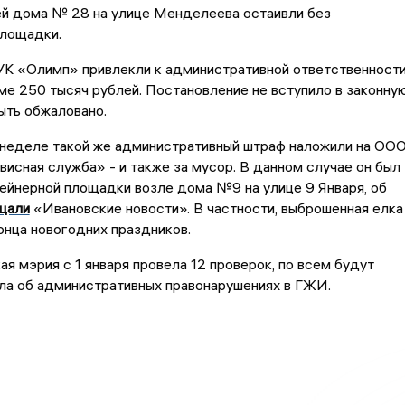
ей дома № 28 на улице Менделеева остаивли без
площадки.
УК «Олимп» привлекли к административной ответственност
ме 250 тысяч рублей. Постановление не вступило в законну
ыть обжаловано.
неделе такой же административный штраф наложили на ОО
сная служба» - и также за мусор. В данном случае он был
тейнерной площадки возле дома №9 на улице 9 Января, об
щали
«Ивановские новости». В частности, выброшенная елка
онца новогодних праздников.
ая мэрия с 1 января провела 12 проверок, по всем будут
ла об административных правонарушениях в ГЖИ.