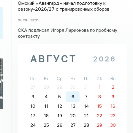
Омский «Авангард» начал подготовку к
сезону-2026/27 с тренировочных сборов
06/08
18:31
СКА подписал Игоря Ларионова по пробному
контракту
АВГУСТ
2026
ли
Пн
Вт
Ср
Чт
Пт
Сб
Вс
ную
27
28
29
30
31
1
2
3
4
5
6
7
8
9
на
10
11
12
13
14
15
16
17
18
19
20
21
22
23
24
25
26
27
28
29
30