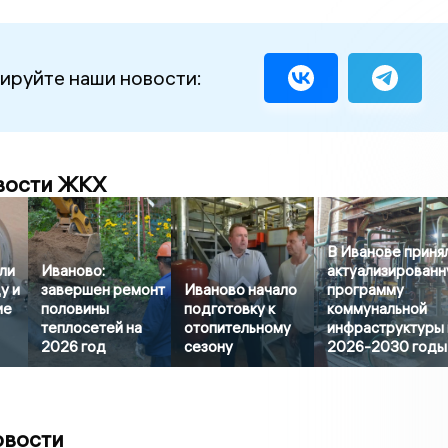
ируйте наши новости:
вости ЖКХ
В Иванове приня
ли
Иваново:
актуализирован
у и
завершен ремонт
Иваново начало
программу
ие
половины
подготовку к
коммунальной
теплосетей на
отопительному
инфраструктуры 
2026 год
сезону
2026-2030 годы
овости