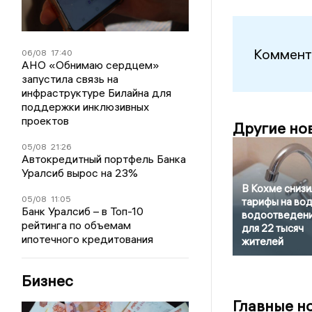
Коммент
06/08
17:40
АНО «Обнимаю сердцем»
запустила связь на
инфраструктуре Билайна для
поддержки инклюзивных
проектов
Другие но
05/08
21:26
Автокредитный портфель Банка
Уралсиб вырос на 23%
В Кохме снизи
05/08
11:05
тарифы на вод
Банк Уралсиб – в Топ-10
водоотведен
рейтинга по объемам
для 22 тысяч
ипотечного кредитования
жителей
Бизнес
Главные н