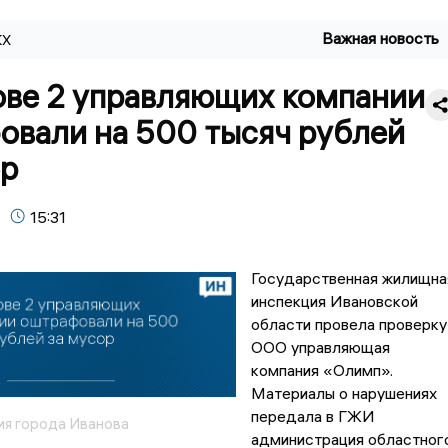
Важная новость
КХ
ове 2 управляющих компании
овали на 500 тысяч рублей
ор
15:31
Государственная жилищна
инспекция Ивановской
области провела проверку
ООО управляющая
компания «Олимп».
Материалы о нарушениях
передала в ГЖИ
я города Иванова
администрация областног