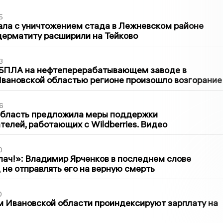
5
ла с уничтожением стада в Лежневском районе
дерматиту расширили на Тейково
3
 БПЛА на нефтеперерабатывающем заводе в
вановской областью регионе произошло возгорание
6
область предложила меры поддержки
елей, работающих с Wildberries. Видео
0
лач!»: Владимир Ярченков в последнем слове
 не отправлять его на верную смерть
0
 Ивановской области проиндексируют зарплату на