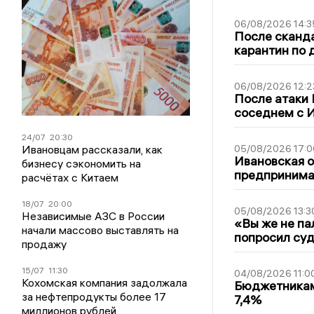
06/08/2026 14:3
После сканда
карантин по 
06/08/2026 12:2
После атаки
соседнем с И
24/07
20:30
Ивановцам рассказали, как
05/08/2026 17:0
Ивановская 
бизнесу сэкономить на
предпринимат
расчётах с Китаем
18/07
20:00
05/08/2026 13:3
Независимые АЗС в России
«Вы же не па
начали массово выставлять на
попросил суд
продажу
15/07
11:30
04/08/2026 11:0
Кохомская компания задолжала
Бюджетникам
за нефтепродукты более 17
7,4%
миллионов рублей