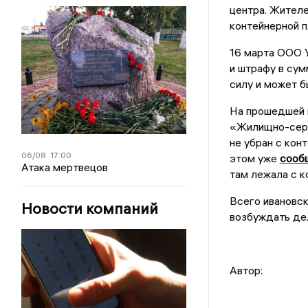
центра. Жител
контейнерной 
16 марта ООО 
и штрафу в сум
силу и может б
На прошедшей 
«Жилищно-серви
не убран с кон
06/08
17:00
этом уже
сооб
Атака мертвецов
там лежала с к
Всего ивановск
Новости компаний
возбуждать де
Автор: