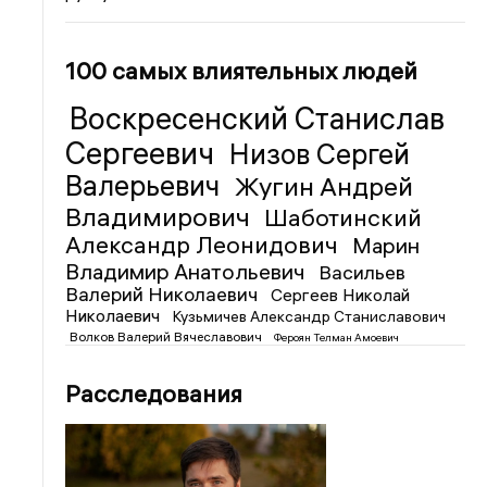
100 самых влиятельных людей
Воскресенский Станислав
Сергеевич
Низов Сергей
Валерьевич
Жугин Андрей
Владимирович
Шаботинский
Александр Леонидович
Марин
Владимир Анатольевич
Васильев
Валерий Николаевич
Сергеев Николай
Николаевич
Кузьмичев Александр Станиславович
Волков Валерий Вячеславович
Фероян Телман Амоевич
Расследования