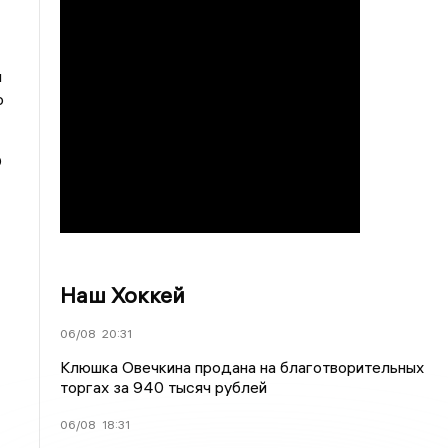
и
ю
О
Наш Хоккей
06/08
20:31
Клюшка Овечкина продана на благотворительных
торгах за 940 тысяч рублей
06/08
18:31