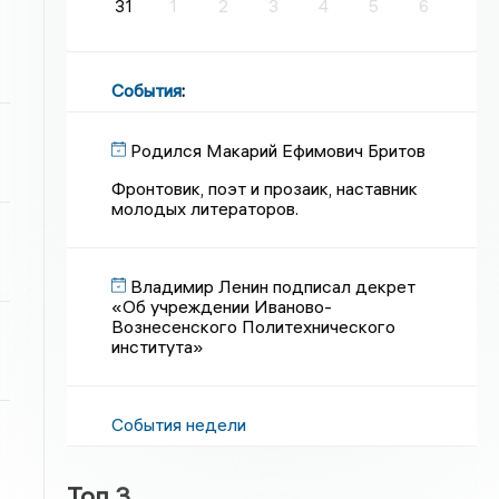
31
1
2
3
4
5
6
События
:
Родился Макарий Ефимович Бритов
Фронтовик, поэт и прозаик, наставник
молодых литераторов.
Владимир Ленин подписал декрет
«Об учреждении Иваново-
Вознесенского Политехнического
института»
События недели
Топ 3