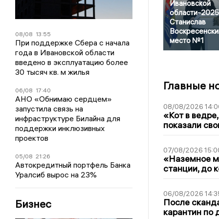
Ивановской
области-2025
Станислав
Воскресенски
08/08
13:55
место №1
При поддержке Сбера с начала
года в Ивановской области
введено в эксплуатацию более
30 тысяч кв. м жилья
Главные н
06/08
17:40
АНО «Обнимаю сердцем»
08/08/2026 14:0
запустила связь на
«Кот в ведре,
инфраструктуре Билайна для
показали сво
поддержки инклюзивных
проектов
07/08/2026 15:0
05/08
21:26
«Наземное ме
Автокредитный портфель Банка
станции, до 
Уралсиб вырос на 23%
06/08/2026 14:3
После сканда
Бизнес
карантин по 