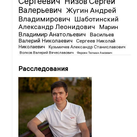
Сергеевич
Низов Сергей
Валерьевич
Жугин Андрей
Владимирович
Шаботинский
Александр Леонидович
Марин
Владимир Анатольевич
Васильев
Валерий Николаевич
Сергеев Николай
Николаевич
Кузьмичев Александр Станиславович
Волков Валерий Вячеславович
Фероян Телман Амоевич
Расследования