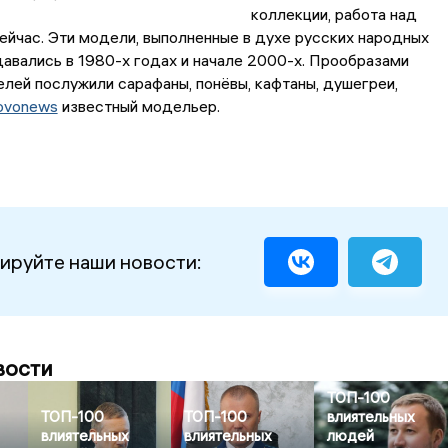
коллекции, работа над
ейчас. Эти модели, выполненные в духе русских народных
авались в 1980-х годах и начале 2000-х. Прообразами
лей послужили сарафаны, понёвы, кафтаны, душегреи,
ovonews
известный модельер.
ируйте наши новости:
вости
ТОП-100
ТОП-100
ТОП-100
влиятельных
влиятельных
влиятельных
людей