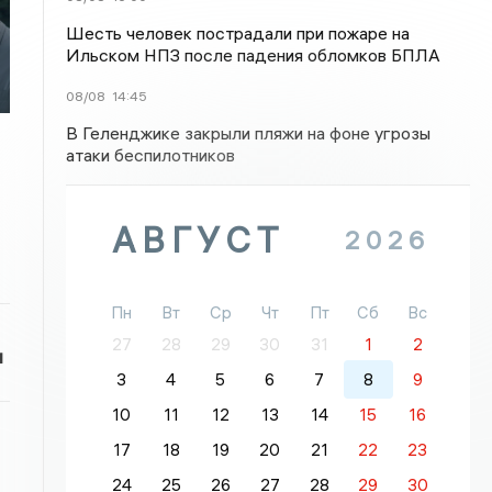
Шесть человек пострадали при пожаре на
Ильском НПЗ после падения обломков БПЛА
08/08
14:45
В Геленджике закрыли пляжи на фоне угрозы
атаки беспилотников
АВГУСТ
2026
Пн
Вт
Ср
Чт
Пт
Сб
Вс
27
28
29
30
31
1
2
и
3
4
5
6
7
8
9
10
11
12
13
14
15
16
17
18
19
20
21
22
23
24
25
26
27
28
29
30