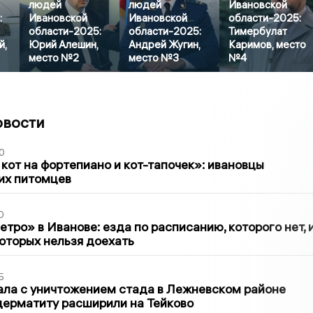
людей
людей
Ивановской
:
Ивановской
Ивановской
области-2025:
области-2025:
области-2025:
Тимербулат
й,
Юрий Алешин,
Андрей Жугин,
Каримов, место
место №2
место №3
№4
овости
0
 кот на фортепиано и кот-тапочек»: ивановцы
их питомцев
0
тро» в Иванове: езда по расписанию, которого нет, 
которых нельзя доехать
5
ла с уничтожением стада в Лежневском районе
дерматиту расширили на Тейково