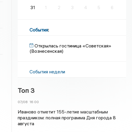
31
1
2
3
4
5
6
События
:
Открылась гостиница «Советская»
(Вознесенская)
События недели
Топ 3
07/08
16:00
Иваново отметит 155-летие масштабным
праздником: полная программа Дня города 8
августа