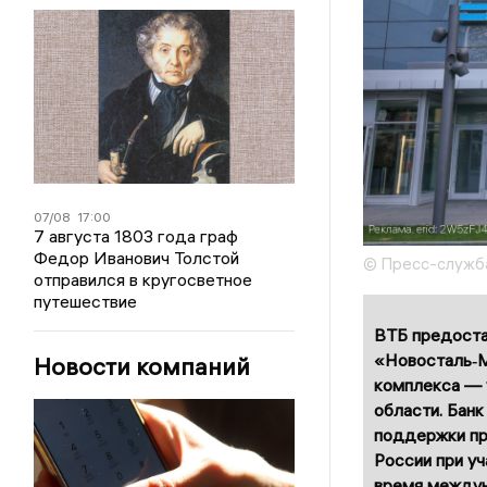
07/08
17:00
7 августа 1803 года граф
Федор Иванович Толстой
© Пресс-служб
отправился в кругосветное
путешествие
ВТБ предоста
«Новосталь‑М
Новости компаний
комплекса — у
области. Банк
поддержки пр
России при у
время междун