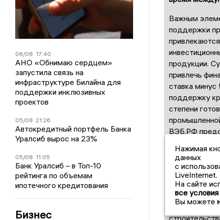
Важным элеме
поддержки пр
привлекаются
инвестиционн
06/08
17:40
АНО «Обнимаю сердцем»
продукции. С
запустила связь на
привлечь фина
инфраструктуре Билайна для
ставка минус 
поддержки инклюзивных
поддержку кр
проектов
степени гото
промышленной
05/08
21:26
Автокредитный портфель Банка
ВЭБ.РФ предо
Уралсиб вырос на 23%
структура фи
Нажимая кно
одного креди
данных
05/08
11:05
рисков.
Банк Уралсиб – в Топ-10
с использов
LiveInternet.
рейтинга по объемам
На сайте ис
После ввода 
ипотечного кредитования
все условия
сортового про
Вы можете
широкий ассо
Бизнес
строительств