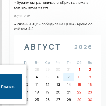
«Буран» сыграл вничью с «Кристаллом» в
контрольном матче
07/08
21:01
«Рязань-ВДВ» победила на ЦСКА-Арене со
счётом 4:2
АВГУСТ
2026
Пн
Вт
Ср
Чт
Пт
Сб
Вс
27
28
29
30
31
1
2
3
4
5
6
7
8
9
10
11
12
13
14
15
16
Принять
17
18
19
20
21
22
23
24
25
26
27
28
29
30