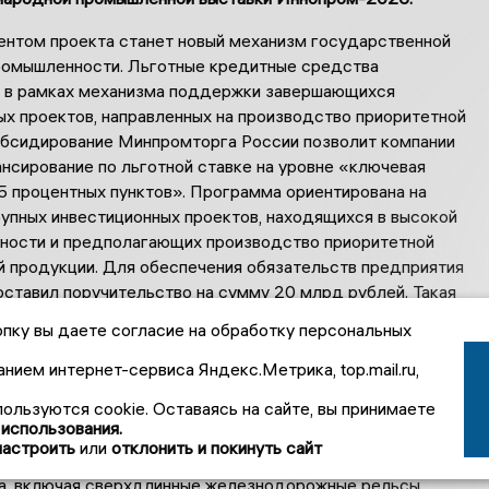
нтом проекта станет новый механизм государственной
омышленности. Льготные кредитные средства
 в рамках механизма поддержки завершающихся
ых проектов, направленных на производство приоритетной
убсидирование Минпромторга России позволит компании
нсирование по льготной ставке на уровне «ключевая
5 процентных пунктов». Программа ориентирована на
упных инвестиционных проектов, находящихся в высокой
вности и предполагающих производство приоритетной
 продукции. Для обеспечения обязательств предприятия
ставил поручительство на сумму 20 млрд рублей. Такая
нансирования позволяет реализовать проект в формате
пку вы даете согласие на обработку персональных
тора при сохранении комфортного уровня распределения
анием интернет-сервиса Яндекс.Метрика, top.mail.ru,
пользуются cookie. Оставаясь на сайте, вы принимаете
комплекса в эксплуатацию мощности холдинга по выпуску
 использования.
ката увеличатся на 1 млн тонн в год. Он будет выпускать
настроить
или
отклонить и покинуть сайт
ртимент металлопродукции для инфраструктурного
а, включая сверхдлинные железнодорожные рельсы,