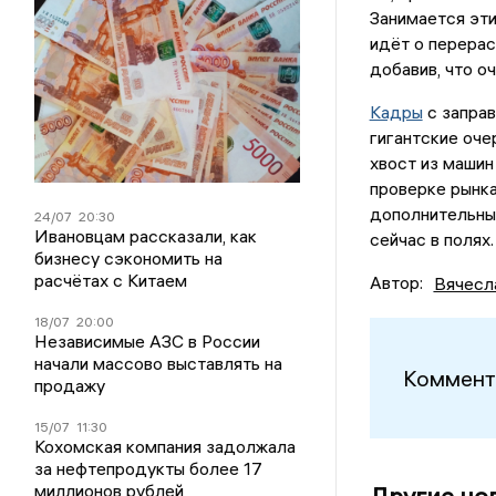
Занимается эти
идёт о перерас
добавив, что о
Кадры
с заправ
гигантские оч
хвост из машин
проверке рынк
дополнительны
24/07
20:30
Ивановцам рассказали, как
сейчас в полях.
бизнесу сэкономить на
расчётах с Китаем
Автор:
Вячесл
18/07
20:00
Независимые АЗС в России
начали массово выставлять на
Коммент
продажу
15/07
11:30
Кохомская компания задолжала
за нефтепродукты более 17
миллионов рублей