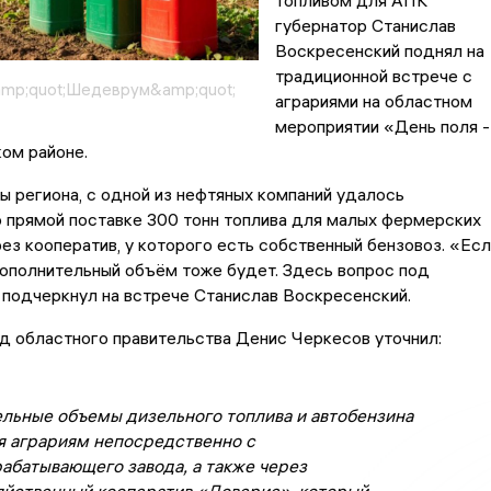
топливом для АПК
губернатор Станислав
Воскресенский поднял на
традиционной встрече с
amp;quot;Шедеврум&amp;quot;
аграриями на областном
мероприятии «День поля -
ом районе.
ы региона, с одной из нефтяных компаний удалось
 прямой поставке 300 тонн топлива для малых фермерских
ез кооператив, у которого есть собственный бензовоз. «Есл
ополнительный объём тоже будет. Здесь вопрос под
подчеркнул на встрече Станислав Воскресенский.
д областного правительства Денис Черкесов уточнил:
льные объемы дизельного топлива и автобензина
я аграриям непосредственно с
абатывающего завода, а также через