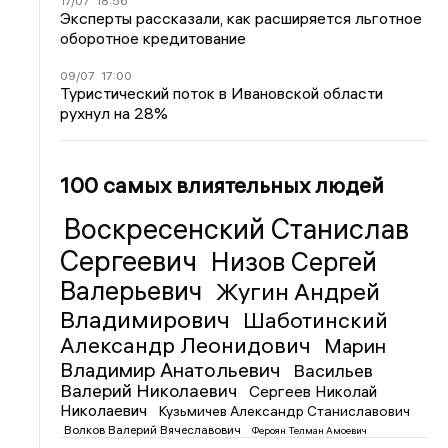
17/07
18:56
Эксперты рассказали, как расширяется льготное
оборотное кредитование
09/07
17:00
Туристический поток в Ивановской области
рухнул на 28%
100 самых влиятельных людей
Воскресенский Станислав
Сергеевич
Низов Сергей
Валерьевич
Жугин Андрей
Владимирович
Шаботинский
Александр Леонидович
Марин
Владимир Анатольевич
Васильев
Валерий Николаевич
Сергеев Николай
Николаевич
Кузьмичев Александр Станиславович
Волков Валерий Вячеславович
Фероян Телман Амоевич