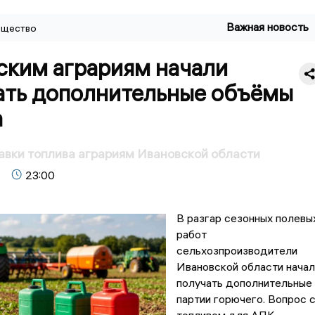
Важная новость
щество
ским аграриям начали
ать дополнительные объёмы
а
вки топлива аграриям Ивановской области
23:00
В разгар сезонных полевы
работ
сельхозпроизводители
Ивановской области начал
получать дополнительные
партии горючего. Вопрос 