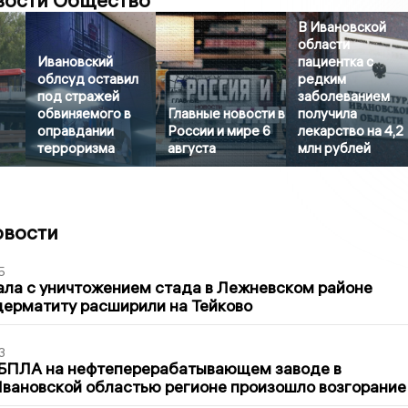
вости Общество
В Ивановской
области
Ивановский
пациентка с
облсуд оставил
редким
под стражей
заболеванием
обвиняемого в
Главные новости в
получила
оправдании
России и мире 6
лекарство на 4,2
терроризма
августа
млн рублей
овости
5
ла с уничтожением стада в Лежневском районе
дерматиту расширили на Тейково
3
 БПЛА на нефтеперерабатывающем заводе в
вановской областью регионе произошло возгорание