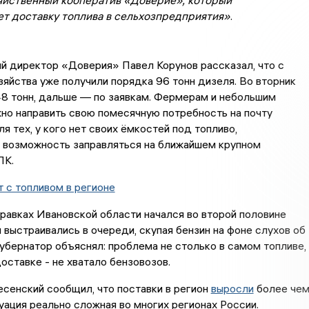
яйственный кооператив «Доверие», который
ет доставку топлива в сельхозпредприятия»
.
й директор «Доверия» Павел Корунов рассказал, что с
зяйства уже получили порядка 96 тонн дизеля. Во вторник
8 тонн, дальше — по заявкам. Фермерам и небольшим
но направить свою помесячную потребность на почту
ля тех, у кого нет своих ёмкостей под топливо,
 возможность заправляться на ближайшем крупном
ПК.
 с топливом в регионе
равках Ивановской области начался во второй половине
 выстраивались в очереди, скупая бензин на фоне слухов об
Губернатор объяснял: проблема не столько в самом топливе,
доставке - не хватало бензовозов.
сенский сообщил, что поставки в регион
выросли
более че
итуация реально сложная во многих регионах России.