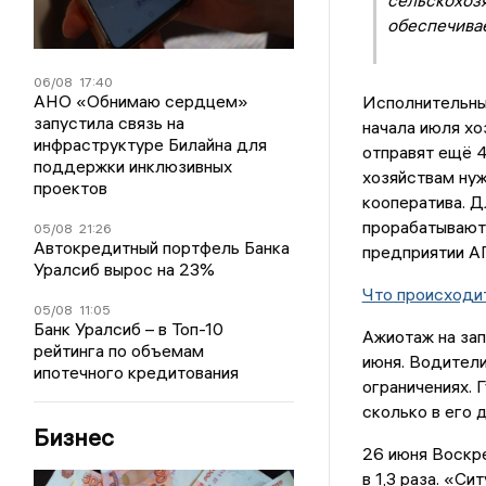
сельскохоз
обеспечива
06/08
17:40
АНО «Обнимаю сердцем»
Исполнительны
запустила связь на
начала июля хо
инфраструктуре Билайна для
отправят ещё 4
поддержки инклюзивных
хозяйствам нуж
проектов
кооператива. Д
прорабатывают
05/08
21:26
Автокредитный портфель Банка
предприятии А
Уралсиб вырос на 23%
Что происходит
05/08
11:05
Банк Уралсиб – в Топ-10
Ажиотаж на зап
рейтинга по объемам
июня. Водители
ипотечного кредитования
ограничениях. 
сколько в его 
Бизнес
26 июня Воскре
в 1,3 раза. «С