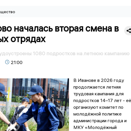
щество
во началась вторая смена в
ых отрядах
рудоустроены 1080 подростков на летнюю кампанию
21:00
В Иванове в 2026 году
продолжается летняя
трудовая кампания для
подростков 14–17 лет - е
организуют комитет по
молодёжной политике
администрации города и
МКУ «Молодёжный