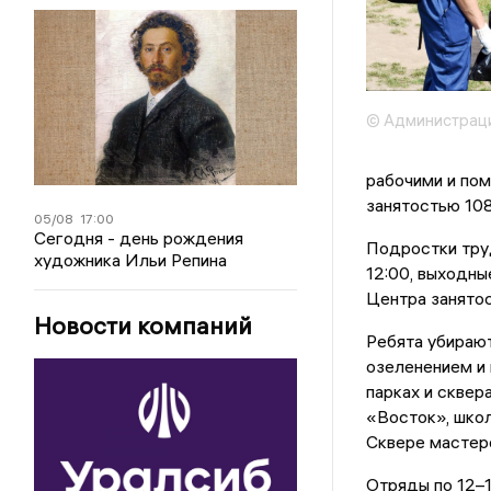
© Администраци
рабочими и пом
занятостью 10
05/08
17:00
Сегодня - день рождения
Подростки труд
художника Ильи Репина
12:00, выходны
Центра занятос
Новости компаний
Ребята убирают
озеленением и 
парках и сквер
«Восток», школ
Сквере мастеро
Отряды по 12–1