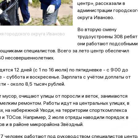
центр», рассказали в
администрации городског
округа Иваново.
Во вторую смену
я городского округа Иваново
трудоустроены 308 ребят
они работают подсобными
ощниками специалистов. Всего за лето центр обеспечил
80 несовершеннолетних.
ятся 12 дней (с 1 по 16 июля) по пятидневке - с 9:00 до
е - суббота и воскресенье. Зарплата с учётом доплаты от
ти - около 8,5 тысяч рублей.
 мусор, очищают улицы от поросли и веток, занимаются
мелким ремонтом. Работы идут на центральных улицах, в
ах, на набережной Уводи, на территории спорткомплекса
 и ТОСов. Например, 2 июля отряды наводили порядок в
в и в районе микрорайона Звёздный.
7 человек работают под руководством специалистов центр