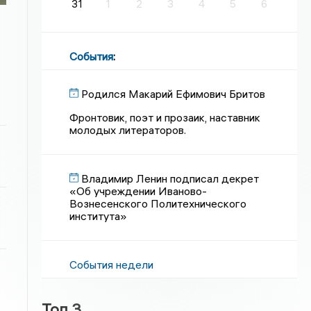
31
1
2
3
4
5
6
События
:
Родился Макарий Ефимович Бритов
Фронтовик, поэт и прозаик, наставник
молодых литераторов.
Владимир Ленин подписал декрет
«Об учреждении Иваново-
Вознесенского Политехнического
института»
События недели
Топ 3