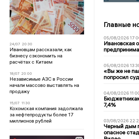
Главные н
05/08/2026 17:0
Ивановская 
24/07
20:30
предпринимат
Ивановцам рассказали, как
бизнесу сэкономить на
расчётах с Китаем
05/08/2026 13:3
«Вы же не па
18/07
20:00
попросил суд
Независимые АЗС в России
начали массово выставлять на
продажу
04/08/2026 11:0
Бюджетникам
15/07
11:30
7,4%
Кохомская компания задолжала
за нефтепродукты более 17
миллионов рублей
03/08/2026 22:2
Черный дым 
опасное стад
Видео