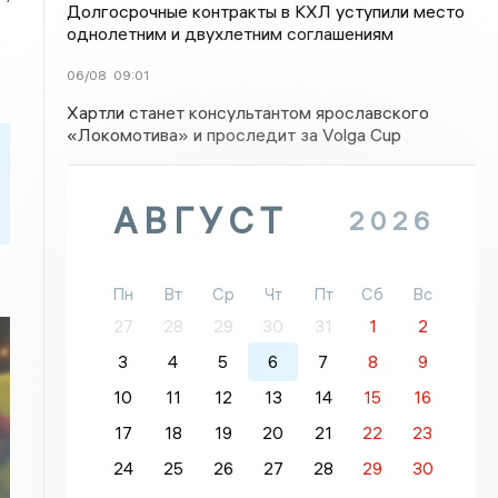
Долгосрочные контракты в КХЛ уступили место
однолетним и двухлетним соглашениям
06/08
09:01
Хартли станет консультантом ярославского
«Локомотива» и проследит за Volga Cup
АВГУСТ
2026
Пн
Вт
Ср
Чт
Пт
Сб
Вс
27
28
29
30
31
1
2
3
4
5
6
7
8
9
10
11
12
13
14
15
16
17
18
19
20
21
22
23
24
25
26
27
28
29
30