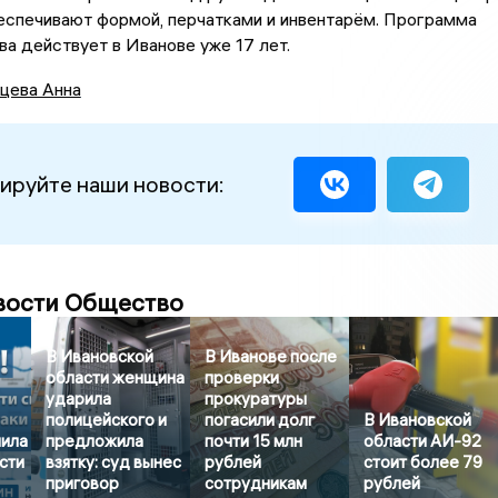
еспечивают формой, перчатками и инвентарём. Программа
а действует в Иванове уже 17 лет.
цева Анна
ируйте наши новости:
вости Общество
В Ивановской
В Иванове после
области женщина
проверки
ударила
прокуратуры
полицейского и
погасили долг
В Ивановской
нила
предложила
почти 15 млн
области АИ-92
сти
взятку: суд вынес
рублей
стоит более 79
приговор
сотрудникам
рублей