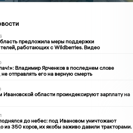
овости
6
область предложила меры поддержки
елей, работающих с Wildberries. Видео
0
лач!»: Владимир Ярченков в последнем слове
 не отправлять его на верную смерть
0
 Ивановской области проиндексируют зарплату на
1
поднялся до небес: под Ивановом уничтожают
о из 350 коров, их якобы заживо давили тракторами.