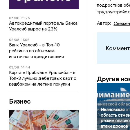
подростков об
трудоустройств
05/08
21:26
Автор:
Автокредитный портфель Банка
Свежен
Уралсиб вырос на 23%
05/08
11:05
Банк Уралсиб – в Топ-10
Коммент
рейтинга по объемам
ипотечного кредитования
03/08
14:44
Карта «Прибыль» Уралсиба – в
Другие но
Топ-3 лучших дебетовых карт с
кешбэком на летние покупки
Бизнес
Ивановская
область отме
режим опасно
атаки дронов