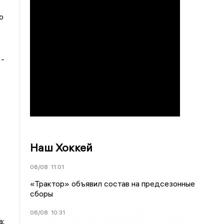
о
 -
Наш Хоккей
06/08
11:01
«Трактор» объявил состав на предсезонные
сборы
06/08
10:31
а;