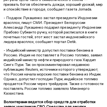
призвать богов обеспечить дожди, хороший урожай, мир
и спокойствие в городе, сообщает газета Jornada.
- Подарок Лукашенко застал президента Индонезии
врасплох, пишут СМИ. Президент Белоруссии
Александр Лукашенко подарил президенту Индонезии
Прабово Субианто ручку, которой расписался в книге
почетных гостей, этот жест застал индонезийского
лидера врасплох, сообщает портал Detik.
- Индийский министр допустил поставки бензина в
Россию. Индия не поставляет в Россию топливо, заявил
индийский министр нефти и природного газа Хардип
Сингх Пури. Так он прокомментировал недавнюю
публикацию Reuters, источники которого утверждают,
что Россия начала морские поставки бензина из Индии.
Однако, допустил господин Пури, индийское топливо
продается России через трейдеров. Также о готовности
поставлять России топливо заявляло Минэнерго
Казахстана.
Волонтерами ведется сбор средств для отработки
заявок участников СВО. Средства для закупки