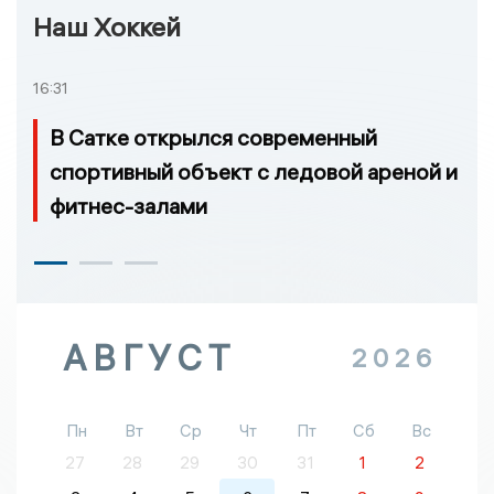
Наш Хоккей
16:31
В Сатке открылся современный
спортивный объект с ледовой ареной и
фитнес-залами
АВГУСТ
2026
Пн
Вт
Ср
Чт
Пт
Сб
Вс
27
28
29
30
31
1
2