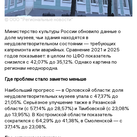
© ООО "Региональные новости"
Министерство культуры России обновило данные о
доле музеев, чьи здания находятся в
неудовлетворительном состоянии — требующих
капремонта или аварийных. Сравнение 2021 и 2025
годов показывает: в целом по ЦФО показатель
снизился с 42,07% до 35,12%. Однако картина по
регионам неоднородна.
Где проблем стало заметно меньше
Наибольший прогресс — в
Орловской области
: доля
неудовлетворительных музеев упала с 47,37% до
21,05%. Серьёзное улучшение также в
Рязанской
области
(с 57,14% до 28,57%) и
Тамбовской
(с 23,08%
до 13,95%). В
Костромской области
показатель
сократился с 64,29% до 41,38%, в
Смоленской
— с
37,14% до 23,08%.