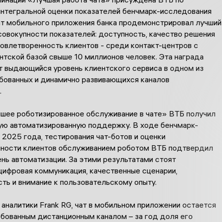
интегральной оценки показателей бенчмарк-исследования
ат мобильного приложения банка продемонстрировал лучший
совокупности показателей: доступность, качество решения
овлетворенность клиентов - среди контакт-центров с
нтской базой свыше 10 миллионов человек. Эта награда
 выдающийся уровень клиентского сервиса в одном из
бованных и динамично развивающихся каналов
.
шее роботизированное обслуживание в чате» ВТБ получил
ую автоматизированную поддержку. В ходе бенчмарк-
2025 года, тестирования чат-ботов и оценки
ности клиентов обслуживанием роботом ВТБ подтвердил
нь автоматизации. За этими результатами стоят
цифровая коммуникация, качественные сценарии,
ть и внимание к пользовательскому опыту.
аналитики Frank RG, чат в мобильном приложении остается
бованным дистанционным каналом – за год доля его