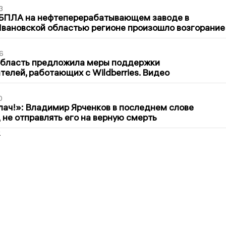
3
 БПЛА на нефтеперерабатывающем заводе в
вановской областью регионе произошло возгорание
6
область предложила меры поддержки
елей, работающих с Wildberries. Видео
0
лач!»: Владимир Ярченков в последнем слове
 не отправлять его на верную смерть
2