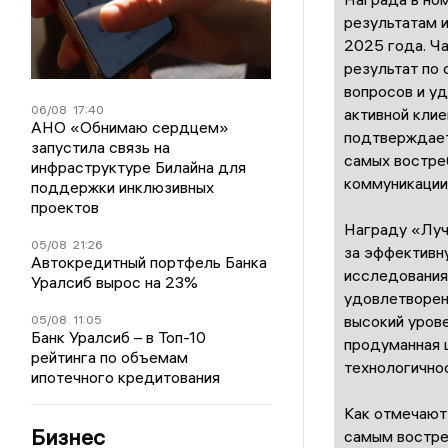
результатам 
2025 года. Ч
результат по 
вопросов и уд
06/08
17:40
активной клие
АНО «Обнимаю сердцем»
подтверждает
запустила связь на
самых востре
инфраструктуре Билайна для
коммуникации
поддержки инклюзивных
проектов
Награду «Луч
05/08
21:26
за эффективн
Автокредитный портфель Банка
исследования 
Уралсиб вырос на 23%
удовлетворен
высокий урове
05/08
11:05
Банк Уралсиб – в Топ-10
продуманная 
рейтинга по объемам
технологичнос
ипотечного кредитования
Как отмечают 
Бизнес
самым востре