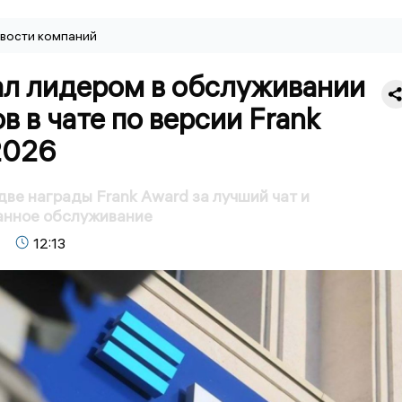
вости компаний
ал лидером в обслуживании
в в чате по версии Frank
2026
две награды Frank Award за лучший чат и
анное обслуживание
12:13