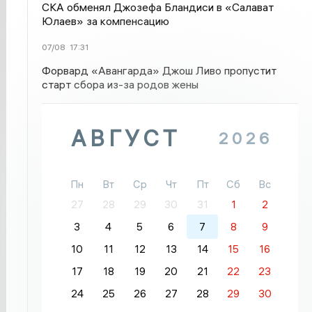
СКА обменял Джозефа Бландиси в «Салават
Юлаев» за компенсацию
07/08
17:31
Форвард «Авангарда» Джош Ливо пропустит
старт сбора из-за родов жены
АВГУСТ
2026
Пн
Вт
Ср
Чт
Пт
Сб
Вс
27
28
29
30
31
1
2
3
4
5
6
7
8
9
10
11
12
13
14
15
16
17
18
19
20
21
22
23
24
25
26
27
28
29
30