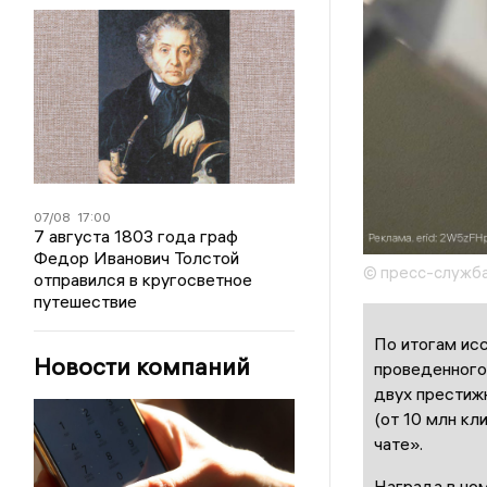
07/08
17:00
7 августа 1803 года граф
Федор Иванович Толстой
© пресс-служба
отправился в кругосветное
путешествие
По итогам ис
Новости компаний
проведенного
двух престижн
(от 10 млн кл
чате».
Награда в но