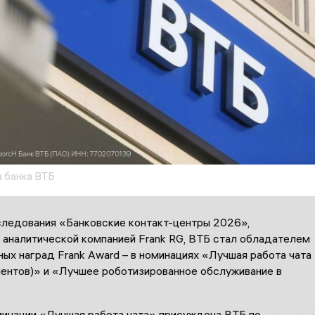
 банка ВТБ
следования «Банковские контакт-центры 2026»,
 аналитической компанией Frank RG, ВТБ стал обладателем
ых наград Frank Award – в номинациях «Лучшая работа чата
иентов)» и «Лучшее роботизированное обслуживание в
минации «Лучшая работа чата» присуждена ВТБ по