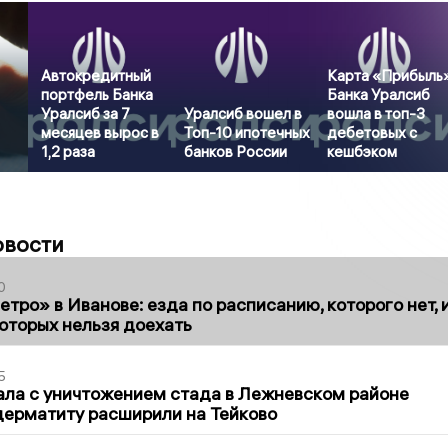
Автокредитный
Карта «Прибыль
портфель Банка
Банка Уралсиб
Уралсиб за 7
Уралсиб вошел в
вошла в топ-3
месяцев вырос в
Топ-10 ипотечных
дебетовых с
1,2 раза
банков России
кешбэком
овости
0
тро» в Иванове: езда по расписанию, которого нет, 
которых нельзя доехать
5
ла с уничтожением стада в Лежневском районе
дерматиту расширили на Тейково