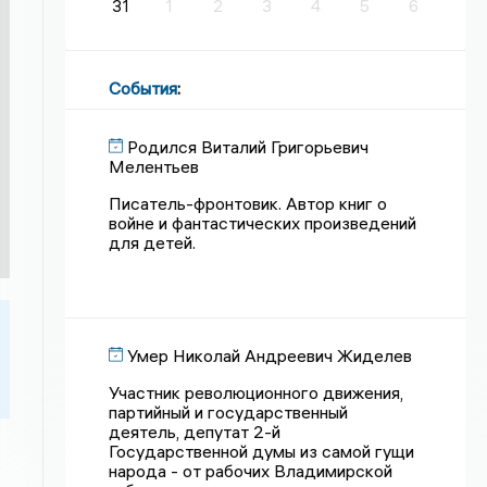
31
1
2
3
4
5
6
События
:
Родился Виталий Григорьевич
Мелентьев
Писатель-фронтовик. Автор книг о
войне и фантастических произведений
для детей.
Умер Николай Андреевич Жиделев
Участник революционного движения,
партийный и государственный
деятель, депутат 2-й
Государственной думы из самой гущи
народа - от рабочих Владимирской