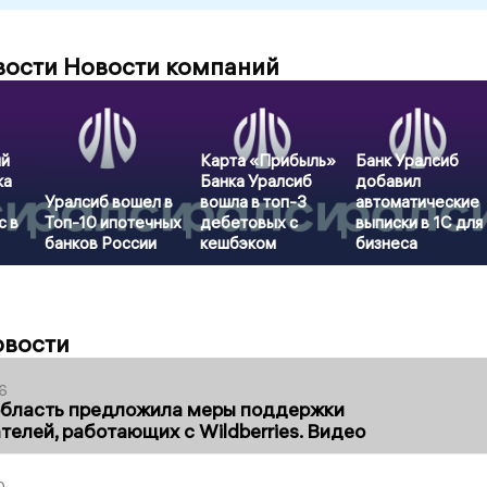
вости Новости компаний
ый
Карта «Прибыль»
Банк Уралсиб
ка
Банка Уралсиб
добавил
Уралсиб вошел в
вошла в топ-3
автоматические
с в
Топ-10 ипотечных
дебетовых с
выписки в 1С для
банков России
кешбэком
бизнеса
овости
6
область предложила меры поддержки
елей, работающих с Wildberries. Видео
0