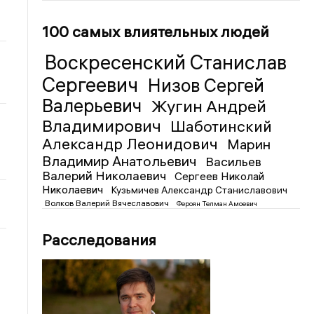
100 самых влиятельных людей
Воскресенский Станислав
Сергеевич
Низов Сергей
Валерьевич
Жугин Андрей
Владимирович
Шаботинский
Александр Леонидович
Марин
Владимир Анатольевич
Васильев
Валерий Николаевич
Сергеев Николай
Николаевич
Кузьмичев Александр Станиславович
Волков Валерий Вячеславович
Фероян Телман Амоевич
Расследования