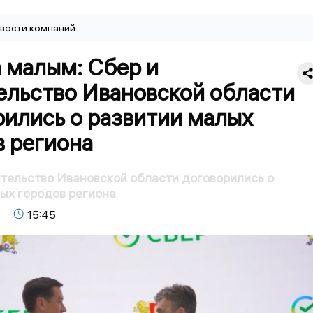
вости компаний
 малым: Сбер и
ельство Ивановской области
рились о развитии малых
в региона
тельство Ивановской области договорились о
ых городов региона
15:45