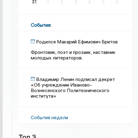
31
1
2
3
4
5
6
События
:
Родился Макарий Ефимович Бритов
Фронтовик, поэт и прозаик, наставник
молодых литераторов.
Владимир Ленин подписал декрет
«Об учреждении Иваново-
Вознесенского Политехнического
института»
События недели
Топ 3