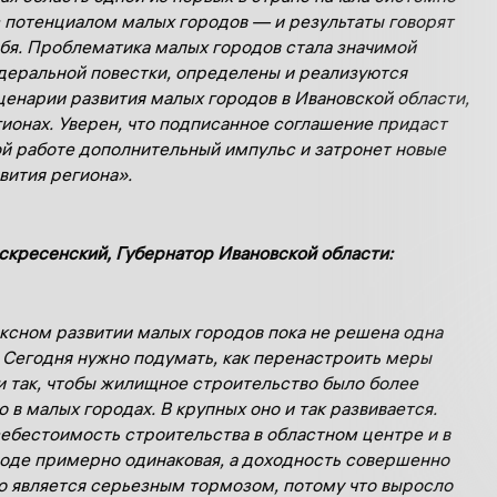
с потенциалом малых городов — и результаты говорят
ебя. Проблематика малых городов стала значимой
деральной повестки, определены и реализуются
ценарии развития малых городов в Ивановской области,
гионах. Уверен, что подписанное соглашение придаст
й работе дополнительный импульс и затронет новые
вития региона».
скресенский, Губернатор Ивановской области:
ксном развитии малых городов пока не решена одна
 Сегодня нужно подумать, как перенастроить меры
 так, чтобы жилищное строительство было более
в малых городах. В крупных оно и так развивается.
себестоимость строительства в областном центре и в
оде примерно одинаковая, а доходность совершенно
то является серьезным тормозом, потому что выросло