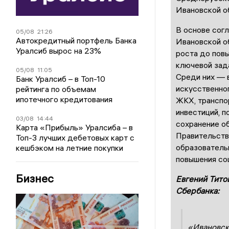
Ивановской о
В основе сог
05/08
21:26
Автокредитный портфель Банка
Ивановской о
Уралсиб вырос на 23%
роста до пов
ключевой зад
05/08
11:05
Среди них — 
Банк Уралсиб – в Топ-10
искусственно
рейтинга по объемам
ипотечного кредитования
ЖКХ, транспор
инвестиций, 
03/08
14:44
сохранение об
Карта «Прибыль» Уралсиба – в
Правительств
Топ-3 лучших дебетовых карт с
образователь
кешбэком на летние покупки
повышения соц
Бизнес
Евгений Тито
Сбербанка:
«Ивановск