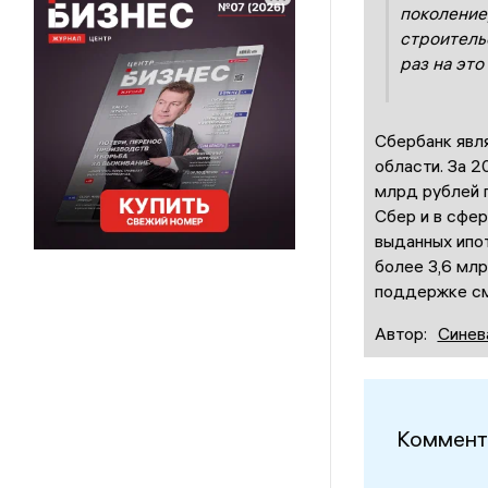
поколение,
строитель
раз на это
Сбербанк явл
области. За 
млрд рублей 
Сбер и в сфе
выданных ипо
более 3,6 мл
поддержке см
Автор:
Синев
Коммент