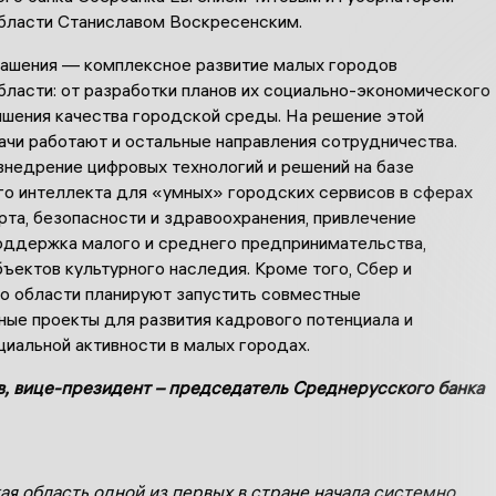
бласти Станиславом Воскресенским.
лашения — комплексное развитие малых городов
бласти: от разработки планов их социально-экономического
ышения качества городской среды. На решение этой
ачи работают и остальные направления сотрудничества.
внедрение цифровых технологий и решений на базе
го интеллекта для «умных» городских сервисов в сферах
та, безопасности и здравоохранения, привлечение
поддержка малого и среднего предпринимательства,
ъектов культурного наследия. Кроме того, Сбер и
о области планируют запустить совместные
ные проекты для развития кадрового потенциала и
иальной активности в малых городах.
в, вице-президент – председатель Среднерусского банка
ая область одной из первых в стране начала системно