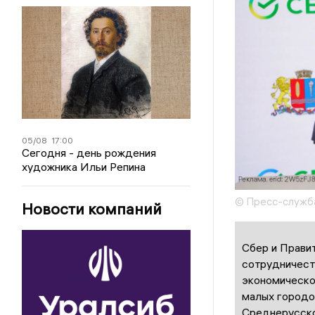
05/08
17:00
Сегодня - день рождения
художника Ильи Репина
© Пресс-служб
Новости компаний
Сбер и Прави
сотрудничест
экономическо
малых городо
Среднерусско