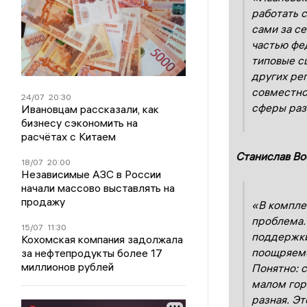
работать 
сами за с
частью фе
типовые с
других ре
совместно
24/07
20:30
сферы раз
Ивановцам рассказали, как
бизнесу сэкономить на
расчётах с Китаем
Станислав Во
18/07
20:00
Независимые АЗС в России
начали массово выставлять на
продажу
«В компле
проблема.
15/07
11:30
поддержки
Кохомская компания задолжала
поощряемо 
за нефтепродукты более 17
миллионов рублей
Понятно: 
малом гор
разная. Э