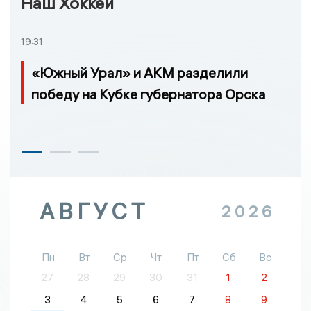
Наш Хоккей
19:31
«Южный Урал» и АКМ разделили
победу на Кубке губернатора Орска
АВГУСТ
2026
Пн
Вт
Ср
Чт
Пт
Сб
Вс
27
28
29
30
31
1
2
3
4
5
6
7
8
9