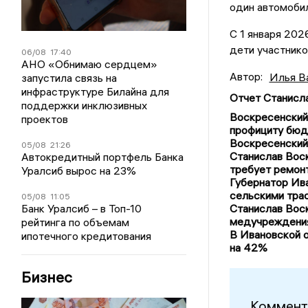
один автомоби
С 1 января 202
дети участник
06/08
17:40
АНО «Обнимаю сердцем»
Автор:
Илья В
запустила связь на
инфраструктуре Билайна для
Отчет Станисл
поддержки инклюзивных
Воскресенский:
проектов
профициту бюд
Воскресенский:
05/08
21:26
Станислав Вос
Автокредитный портфель Банка
требует ремон
Уралсиб вырос на 23%
Губернатор Ив
сельскими тра
05/08
11:05
Банк Уралсиб – в Топ-10
Станислав Вос
медучреждения 
рейтинга по объемам
В Ивановской о
ипотечного кредитования
на 42%
Бизнес
Коммент