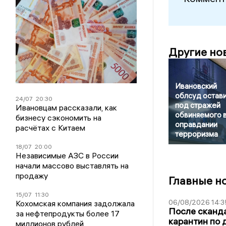
Другие но
Ивановский
облсуд остав
24/07
20:30
под стражей
Ивановцам рассказали, как
обвиняемого 
бизнесу сэкономить на
оправдании
расчётах с Китаем
терроризма
18/07
20:00
Независимые АЗС в России
начали массово выставлять на
продажу
Главные н
15/07
11:30
06/08/2026 14:3
Кохомская компания задолжала
После сканда
за нефтепродукты более 17
карантин по 
миллионов рублей