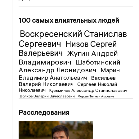
100 самых влиятельных людей
Воскресенский Станислав
Сергеевич
Низов Сергей
Валерьевич
Жугин Андрей
Владимирович
Шаботинский
Александр Леонидович
Марин
Владимир Анатольевич
Васильев
Валерий Николаевич
Сергеев Николай
Николаевич
Кузьмичев Александр Станиславович
Волков Валерий Вячеславович
Фероян Телман Амоевич
Расследования