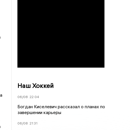
а
Наш Хоккей
а
06/08
22:04
Богдан Киселевич рассказал о планах по
завершении карьеры
06/08
21:31
а