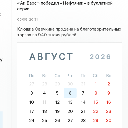
«Ак Барс» победил «Нефтяник» в буллитной
серии
:
06/08
20:31
Клюшка Овечкина продана на благотворительных
торгах за 940 тысяч рублей
АВГУСТ
2026
у
Пн
Вт
Ср
Чт
Пт
Сб
Вс
27
28
29
30
31
1
2
3
4
5
6
7
8
9
10
11
12
13
14
15
16
17
18
19
20
21
22
23
24
25
26
27
28
29
30