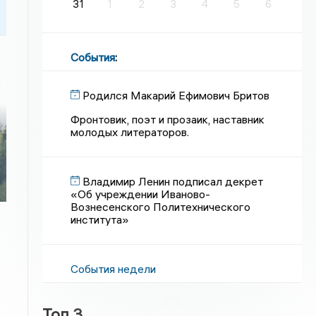
31
1
2
3
4
5
6
События
:
Родился Макарий Ефимович Бритов
Фронтовик, поэт и прозаик, наставник
молодых литераторов.
Владимир Ленин подписал декрет
«Об учреждении Иваново-
Вознесенского Политехнического
института»
События недели
Топ 3