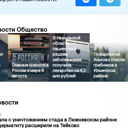
вости Общество
В Ивановской
области
пациентка с
ил
редким
Пожарные из
заболеванием
Аньково спасли
в
Главные новости в
получила
грибников в
России и мире 6
лекарство на 4,2
Ильинском
августа
млн рублей
районе
овости
5
ла с уничтожением стада в Лежневском районе
дерматиту расширили на Тейково