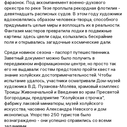
фараонок. Под аккомпанемент военно-духового
оркестра по реке Тезе проплыла рекордная флотилия -
девятнадцать расписных судов. В этом году художники
вдохновлялись образом человека-творца, способного
придумывать целые миры и воплощать их в реальности.
Фантазия мастеров превратила лодки в подвижные
картины: здесь цвели сады, колыхались бескрайние
поля и открывались загадочные космические дали.
Среди новинок сезона - паспорт путешественника.
Заветный документ можно было получить в
передвижном информационном центре, но просто так
его не выдавали: гостям предстояло пройти квест на
знание холуйских достопримечательностей. Чтобы
испытание удалось, участники осматривали Дом-музей
художника В.Д. Пузанова-Молёва, храмовый комплекс
Троицы Живоначальной и Введения во храм Пресвятой
Богородицы, предприятие "Холуйская строчка",
фабрику лаковой миниатюры, музей холуйского
искусства, часовню Александра Невского и дом
иконописца. Упорство 250 туристов было
вознаграждено - они успешно справились со всеми
заданиями.