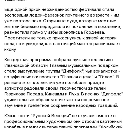
Еще одной яркой неожиданностью фестиваля стала
экспозиция лодок-фараонок почтенного возраста - им
уже полтора века. Старинные суда, которые местные
жители бережно передавали из поколения в поколение,
разместили прямо у избы иконописца Гордеева.
Посетители не только прикоснулись к живой истории
села, но и увидели, как настоящий мастер расписывает
икону.
Концертная программа собрала лучшие коллективы
Ивановской области. Главным музыкальным подарком
стало выступление группы "Дипфолк", чьи вокалистки -
полуфиналистки проектов "Главная сцена" и "Голос". В
регионе этот коллектив уже полюбили: прежде
артистки радовали своим творчеством жителей
Гаврилова Посада, Кинешмы и Луха. В песнях "Дипфолк"
удивительным образом сочетаются современное
звучание и трепетное сохранение народных традиций.
Юные гости "Русской Венеции" не скучали: вместе с
профессиональным художником они строили картонный
корабль в рамках интерактивной программы "Холуйский