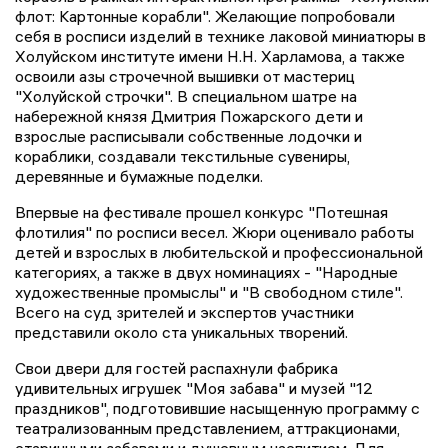
флот: Картонные корабли". Желающие попробовали
себя в росписи изделий в технике лаковой миниатюры в
Холуйском институте имени Н.Н. Харламова, а также
освоили азы строчечной вышивки от мастериц
"Холуйской строчки". В специальном шатре на
набережной князя Дмитрия Пожарского дети и
взрослые расписывали собственные лодочки и
кораблики, создавали текстильные сувениры,
деревянные и бумажные поделки.
Впервые на фестивале прошел конкурс "Потешная
флотилия" по росписи весел. Жюри оценивало работы
детей и взрослых в любительской и профессиональной
категориях, а также в двух номинациях - "Народные
художественные промыслы" и "В свободном стиле".
Всего на суд зрителей и экспертов участники
представили около ста уникальных творений.
Свои двери для гостей распахнули фабрика
удивительных игрушек "Моя забава" и музей "12
праздников", подготовившие насыщенную программу с
театрализованным представлением, аттракционами,
старинными забавами и душевным чаепитием. Для