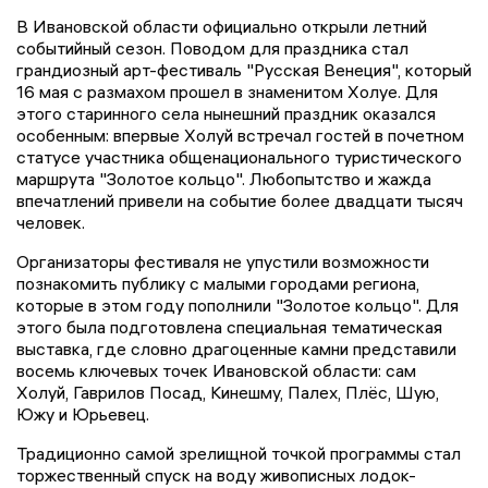
В Ивановской области официально открыли летний
событийный сезон. Поводом для праздника стал
грандиозный арт-фестиваль "Русская Венеция", который
16 мая с размахом прошел в знаменитом Холуе. Для
этого старинного села нынешний праздник оказался
особенным: впервые Холуй встречал гостей в почетном
статусе участника общенационального туристического
маршрута "Золотое кольцо". Любопытство и жажда
впечатлений привели на событие более двадцати тысяч
человек.
Организаторы фестиваля не упустили возможности
познакомить публику с малыми городами региона,
которые в этом году пополнили "Золотое кольцо". Для
этого была подготовлена специальная тематическая
выставка, где словно драгоценные камни представили
восемь ключевых точек Ивановской области: сам
Холуй, Гаврилов Посад, Кинешму, Палех, Плёс, Шую,
Южу и Юрьевец.
Традиционно самой зрелищной точкой программы стал
торжественный спуск на воду живописных лодок-