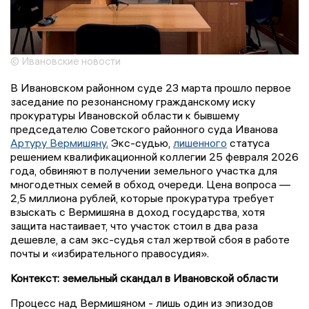
© Ивановские новости
В Ивановском районном суде 23 марта прошло первое
заседание по резонансному гражданскому иску
прокуратуры Ивановской области к бывшему
председателю Советского районного суда Иванова
Артуру Вермишяну.
Экс-судью,
лишенного
статуса
решением квалификационной коллегии 25 февраля 2026
года, обвиняют в получении земельного участка для
многодетных семей в обход очереди. Цена вопроса —
2,5 миллиона рублей, которые прокуратура требует
взыскать с Вермишяна в доход государства, хотя
защита настаивает, что участок стоил в два раза
дешевле, а сам экс-судья стал жертвой сбоя в работе
почты и «избирательного правосудия».
Контекст: земельный скандал в Ивановской области
Процесс над Вермишяном - лишь один из эпизодов