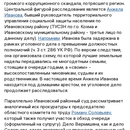
громкого коррупционного скандала, потрясшего регион.
Центральной фигурой расследования является
Анжела
Иванова
, бывший руководитель территориального
управления социальной защиты населения по
Ивановскому району (ТУСЗН по г.о. Кохма и
Ивановскому муниципальному району - третье лицо по
данному делу).
Напомним,
Иванова была задержана в
рамках уголовного дела о превышении должностных
полномочий (ч. 3 ст. 286 УК РФ). По версии следствия,
она организовала схему, по которой лучшие земельные
наделы передавались не многодетным семьям,
стоящим в очереди годами, а «своим» -
высокопоставленным чиновникам, судьям и их
родственникам. В настоящее время Анжела Иванова
находится под домашним арестом, ее уголовное дело
продолжает расследоваться.
Параллельно Ивановский районный суд рассматривает
аналогичный иск прокуратуры к председателю
областного комитета по труду
Роману Соловьеву
,
который также получил участок в обход очереди
(оформленный на супругу). Дело Вермишяна, как и дело
Соловьева, стало проверкой на прочность региональной