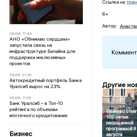
Ссылка на
тран
6+
Автор:
Анаста
06/08
17:40
АНО «Обнимаю сердцем»
запустила связь на
инфраструктуре Билайна для
Коммент
поддержки инклюзивных
проектов
05/08
21:26
Автокредитный портфель Банка
Другие но
Уралсиб вырос на 23%
05/08
11:05
Банк Уралсиб – в Топ-10
рейтинга по объемам
Иваново отме
ипотечного кредитования
155-летие
насыщенной
программой 8
Бизнес
августа