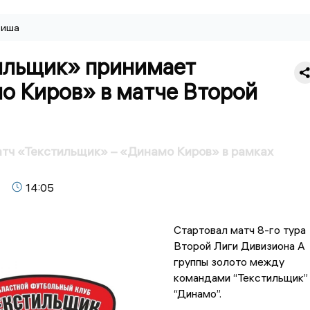
иша
ильщик» принимает
о Киров» в матче Второй
тч «Текстильщик» – «Динамо Киров» в рамках
14:05
Стартовал матч 8-го тура
Второй Лиги Дивизиона А
группы золото между
командами “Текстильщик”
“Динамо”.