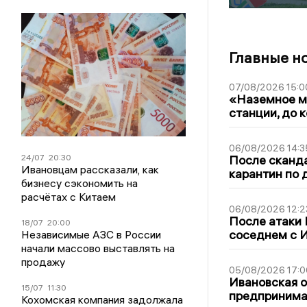
Главные н
07/08/2026 15:0
«Наземное ме
станции, до 
06/08/2026 14:3
24/07
20:30
После сканда
Ивановцам рассказали, как
карантин по 
бизнесу сэкономить на
расчётах с Китаем
06/08/2026 12:2
После атаки
18/07
20:00
соседнем с И
Независимые АЗС в России
начали массово выставлять на
продажу
05/08/2026 17:0
Ивановская 
15/07
11:30
предпринимат
Кохомская компания задолжала