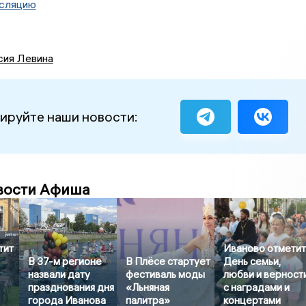
сляцию
сия Левина
ируйте наши новости:
вости Афиша
тит
Иваново отмети
В 37-м регионе
В Плёсе стартует
День семьи,
назвали дату
фестиваль моды
любви и верност
празднования дня
«Льняная
с наградами и
города Иванова
палитра»
концертами