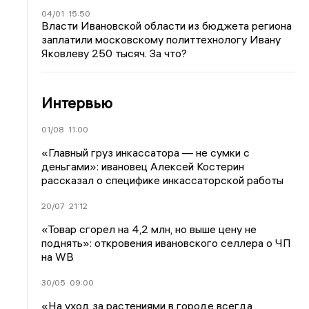
04/01
15:50
Власти Ивановской области из бюджета региона
заплатили московскому политтехнологу Ивану
Яковлеву 250 тысяч. За что?
Интервью
01/08
11:00
«Главный груз инкассатора — не сумки с
деньгами»: ивановец Алексей Костерин
рассказал о специфике инкассаторской работы
20/07
21:12
«Товар сгорел на 4,2 млн, но выше цену не
поднять»: откровения ивановского селлера о ЧП
на WB
30/05
09:00
«На уход за растениями в городе всегда