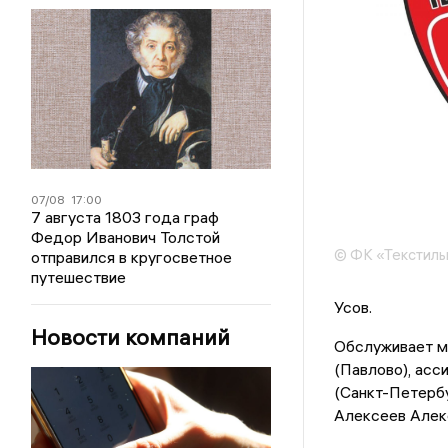
07/08
17:00
7 августа 1803 года граф
Федор Иванович Толстой
© ФК «Текстил
отправился в кругосветное
путешествие
Усов.
Новости компаний
Обслуживает м
(Павлово), асс
(Санкт-Петербу
Алексеев Алек