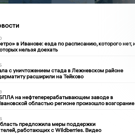
овости
0
тро» в Иванове: езда по расписанию, которого нет, 
которых нельзя доехать
5
ла с уничтожением стада в Лежневском районе
дерматиту расширили на Тейково
3
 БПЛА на нефтеперерабатывающем заводе в
вановской областью регионе произошло возгорание
6
область предложила меры поддержки
елей, работающих с Wildberries. Видео