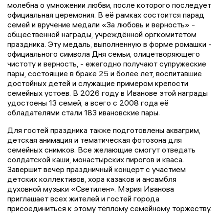
молебна о умножении любви, после которого последует
официальная церемония. В её рамках состоится парад
семей и вручение медали «За любовь и верность» -
общественной награды, учреждённой оргкомитетом
праздника. Эту медаль, выполненную в форме ромашки -
официального символа Дня семьи, олицетворяющего
чистоту и верность, - ежегодно получают супружеские
пары, состоящие в браке 25 и более лет, воспитавшие
достойных детей и служащие примером крепости
семейных устоев. В 2026 году в Иванове этой награды
удостоены 13 семей, а всего с 2008 года её
обладателями стали 183 ивановские пары.
Для гостей праздника также подготовлены аквагрим,
детская анимация и тематическая фотозона для
семейных снимков. Все желающие смогут отведать
солдатской каши, монастырских пирогов и кваса.
Завершит вечер праздничный концерт с участием
детских коллективов, хора казаков и ансамбля
духовной музыки «Светилен». Мэрия Иванова
приглашает всех жителей и гостей города
присоединиться к этому тёплому семейному торжеству.