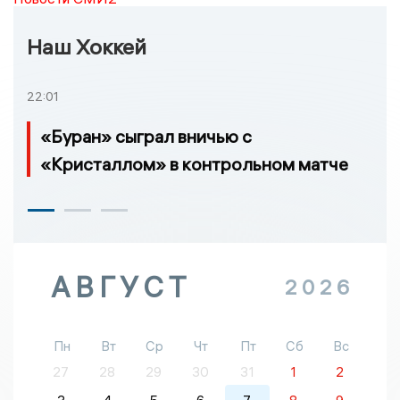
Наш Хоккей
22:01
«Буран» сыграл вничью с
«Кристаллом» в контрольном матче
АВГУСТ
2026
Пн
Вт
Ср
Чт
Пт
Сб
Вс
27
28
29
30
31
1
2