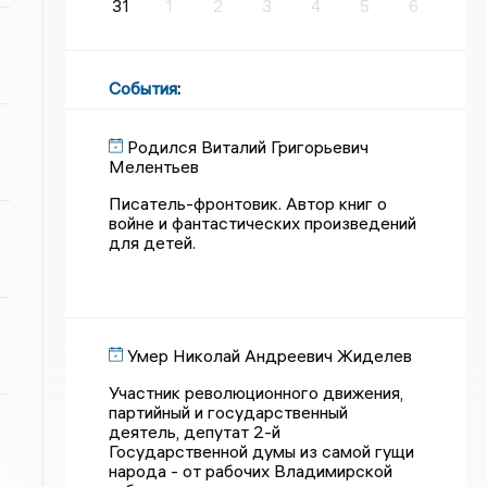
31
1
2
3
4
5
6
События
:
Родился Виталий Григорьевич
Мелентьев
Писатель-фронтовик. Автор книг о
войне и фантастических произведений
для детей.
Умер Николай Андреевич Жиделев
Участник революционного движения,
партийный и государственный
деятель, депутат 2-й
Государственной думы из самой гущи
народа - от рабочих Владимирской