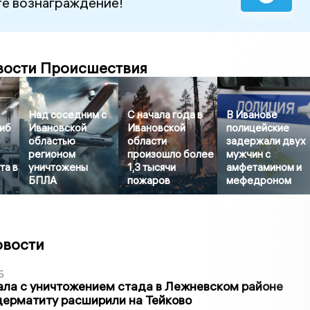
е вознаграждение!
вости Происшествия
Над соседним с
С начала года в
В Иванове
гиб
Ивановской
Ивановской
полицейские
областью
области
задержали двух
регионом
произошло более
мужчин с
та в
уничтожены
1,3 тысячи
амфетамином и
БПЛА
пожаров
мефедроном
овости
5
ла с уничтожением стада в Лежневском районе
дерматиту расширили на Тейково