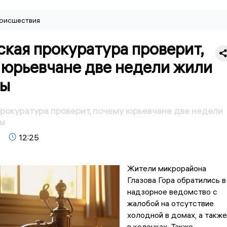
оисшествия
кая прокуратура проверит,
 юрьевчане две недели жили
ды
рокуратура проверит, почему юрьевчане две недели
ды
12:25
Жители микрорайона
Глазова Гора обратились в
надзорное ведомство с
жалобой на отсутствие
холодной в домах, а также
в колонках. Также