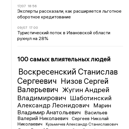
17/07
18:56
Эксперты рассказали, как расширяется льготное
оборотное кредитование
09/07
17:00
Туристический поток в Ивановской области
рухнул на 28%
100 самых влиятельных людей
Воскресенский Станислав
Сергеевич
Низов Сергей
Валерьевич
Жугин Андрей
Владимирович
Шаботинский
Александр Леонидович
Марин
Владимир Анатольевич
Васильев
Валерий Николаевич
Сергеев Николай
Николаевич
Кузьмичев Александр Станиславович