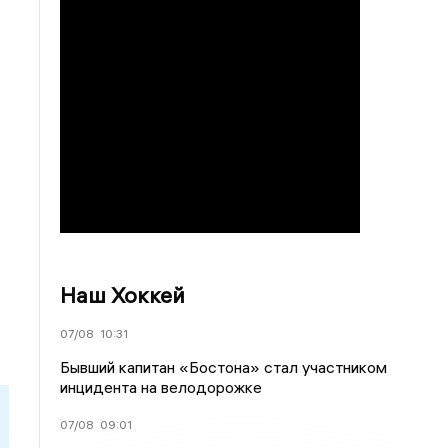
Наш Хоккей
07/08
10:31
Бывший капитан «Бостона» стал участником
инцидента на велодорожке
07/08
09:01