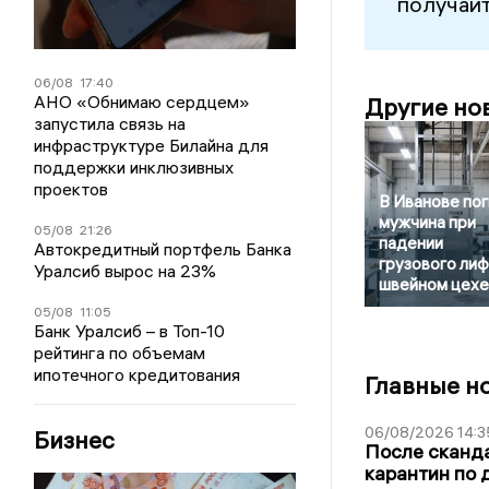
получайт
06/08
17:40
АНО «Обнимаю сердцем»
Другие но
запустила связь на
инфраструктуре Билайна для
поддержки инклюзивных
проектов
В Иванове по
мужчина при
05/08
21:26
падении
Автокредитный портфель Банка
грузового лиф
Уралсиб вырос на 23%
швейном цехе
05/08
11:05
Банк Уралсиб – в Топ-10
рейтинга по объемам
ипотечного кредитования
Главные н
06/08/2026 14:3
Бизнес
После сканда
карантин по 