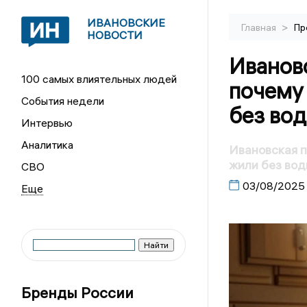
ИВАНОВСКИЕ
>
Главная
Пр
НОВОСТИ
Ивановс
100 самых влиятельных людей
почему
События недели
без во
Интервью
Аналитика
Ивановская п
жили без во
СВО
03/08/2025
Бренды России