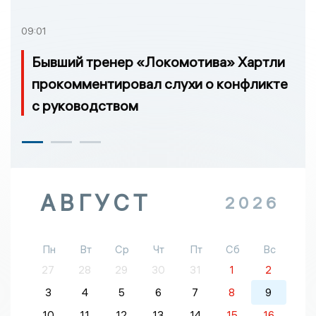
09:01
Бывший тренер «Локомотива» Хартли
прокомментировал слухи о конфликте
с руководством
АВГУСТ
2026
Пн
Вт
Ср
Чт
Пт
Сб
Вс
27
28
29
30
31
1
2
3
4
5
6
7
8
9
10
11
12
13
14
15
16