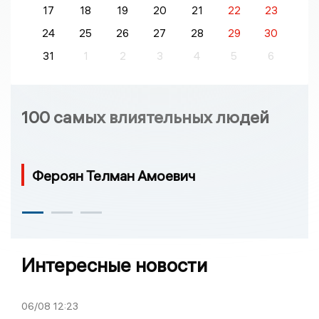
17
18
19
20
21
22
23
24
25
26
27
28
29
30
31
1
2
3
4
5
6
100 самых влиятельных людей
Фероян Телман Амоевич
Интересные новости
06/08
12:23