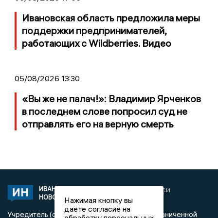
Ивановская область предложила меры
поддержки предпринимателей,
работающих с Wildberries. Видео
05/08/2026 13:30
«Вы же не палач!»: Владимир Ярченков
в последнем слове попросил суд не
отправлять его на верную смерть
ИВАНОВСКИЕ
2020 © NEWSIVANOVO.RU | СИ
НОВОСТИ
«Ивановские новости»
Нажимая кнопку вы
даете согласие на
Учредитель (соучредители): Общество с ограниченной
обработку персональных