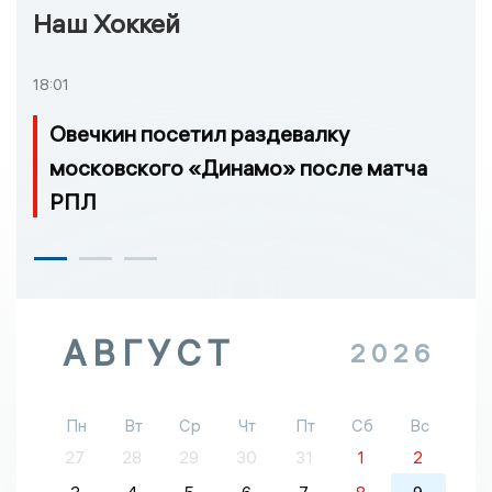
Наш Хоккей
18:01
Овечкин посетил раздевалку
московского «Динамо» после матча
РПЛ
АВГУСТ
2026
Пн
Вт
Ср
Чт
Пт
Сб
Вс
27
28
29
30
31
1
2