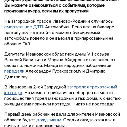
Вы можете ознакомиться с событиями, которые
произошли вчера, если вы их пропустили.
На загородной трассе Иваново-Родники случилось
смертельное ДТП
. Автомобиль Рено вел на буксире
легковушку – в какой-то момент буксируемый
автомобиль повело и он въехал в припаркованный на
обочине ГАЗ.
Депутаты Ивановской областной думы VII созыва
Валерий Васильев и Марина Айдарова отказались от
своих полномочий. Мандаты народных избранников
передали
Александру Гусаковскому и Дмитрию
Дмитриеву.
В Иванове на 2-ой Запрудной
загорелся трехэтажный
коттедж
. На момент прибытия огнеборцев на место
происшествия горел мансардный этаж дома. К счастью,
жильцы сами покинули коттедж. Никто не пострадал.
Первый день рабочей недели для жителей Ивановской
области будет
дождливым
. Осадки ожидаются как в
ночные, так и в дневные часы.