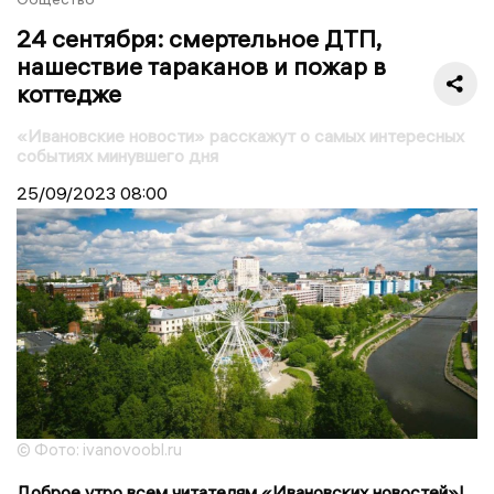
24 сентября: смертельное ДТП,
нашествие тараканов и пожар в
коттедже
«Ивановские новости» расскажут о самых интересных
событиях минувшего дня
25/09/2023
08:00
© Фото: ivanovoobl.ru
Доброе утро всем читателям «Ивановских новостей»!