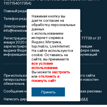
1107154017354)
Главный редактор: Синева Ю.Д.
Нажимая кнопку вы
Телефон редакции: 8 (4932) 34-60-32
даете согласие на
обработку персональных
Электронная почта редакции:
данных
info@newsivanovo.ru,
reklama@newsivanovo.ru
с использованием
интернет-сервиса
Регистрационный номер: серия ЭЛ № ФС 77 - 77739 от 31
Яндекс.Метрика,
января 2020 г. согласно выписке из реестра
top.mail.ru, LiveInternet.
зарегистрированных средств массовой информации
На сайте используются
выдана Федеральной службой по надзору в сфере связи,
информационных технологий и массовых коммуникаций
cookie. Оставаясь на
сайте, вы принимаете
все условия
использования.
Вы можете
настроить
При использовании любого материала с данного сайта
или
отклонить и
гиперссылка на Сетевое издание «Ивановские новости»
покинуть сайт
обязательна.
Сообщения на сером фоне размещены на правах рекламы
Принять
@mazov
MAX
Написать директору в телеграм
или