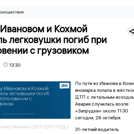
оисшествия
Ивановом и Кохмой
ь легковушки погиб при
овении с грузовиком
13:30
По пути из Иванова в Кохм
иномарка попала в жёстко
ДТП с летальным исходом
Авария случилась возле
«Запрудки» около 11:30
сегодня, 28 октября.
ртнер Иваново | ДТП ДПС ПДД /
31-летний водитель