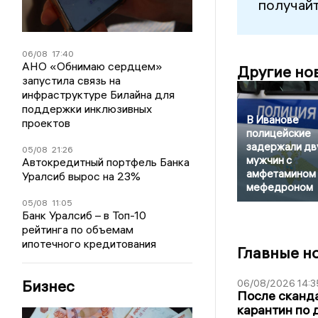
получайт
06/08
17:40
АНО «Обнимаю сердцем»
Другие но
запустила связь на
инфраструктуре Билайна для
поддержки инклюзивных
В Иванове
проектов
полицейские
задержали дв
05/08
21:26
мужчин с
Автокредитный портфель Банка
амфетамином 
Уралсиб вырос на 23%
мефедроном
05/08
11:05
Банк Уралсиб – в Топ-10
рейтинга по объемам
ипотечного кредитования
Главные н
Бизнес
06/08/2026 14:3
После сканда
карантин по 