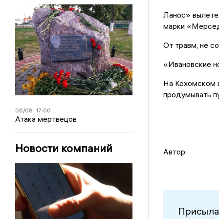
Ланос» вылетел
марки «Мерсе
От травм, не с
«Ивановские н
На Кохомском 
продумывать п
06/08
17:00
Атака мертвецов
Новости компаний
Автор:
Присыла