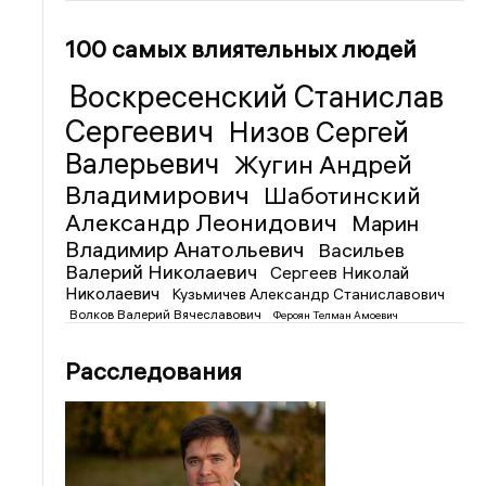
100 самых влиятельных людей
Воскресенский Станислав
Сергеевич
Низов Сергей
Валерьевич
Жугин Андрей
Владимирович
Шаботинский
Александр Леонидович
Марин
Владимир Анатольевич
Васильев
Валерий Николаевич
Сергеев Николай
Николаевич
Кузьмичев Александр Станиславович
Волков Валерий Вячеславович
Фероян Телман Амоевич
Расследования