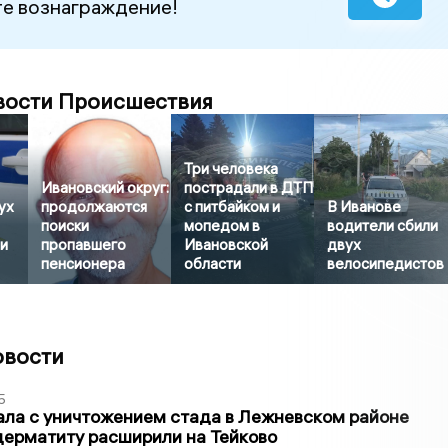
е вознаграждение!
вости Происшествия
Три человека
Ивановский округ:
пострадали в ДТП
ух
продолжаются
с питбайком и
В Иванове
поиски
мопедом в
водители сбили
и
пропавшего
Ивановской
двух
пенсионера
области
велосипедистов
овости
5
ла с уничтожением стада в Лежневском районе
дерматиту расширили на Тейково