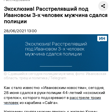
Эксклюзив! Расстрелявший под
Ивановом 3-х человек мужчина сдался
полиции
28/06/2021
13:00
© Сдавшийся сегодня полиции мужчина, фото: Ивановская
область: треш и политика / Telegram
Как стало известно «Ивановским новостям», сегодня,
28 июня сдался в руки полиции 44-летний «кохомский
стрелок», которого подозревают в
расстреле троих
человек
из карабина «Сайга».
Напомним, группа мужчин явилась к жителю Кохмы