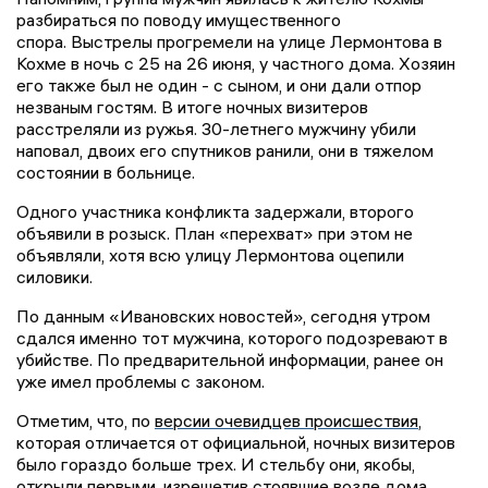
разбираться по поводу имущественного
спора. Выстрелы прогремели на улице Лермонтова в
Кохме в ночь с 25 на 26 июня, у частного дома. Хозяин
его также был не один - с сыном, и они дали отпор
незваным гостям. В итоге ночных визитеров
расстреляли из ружья. 30-летнего мужчину убили
наповал, двоих его спутников ранили, они в тяжелом
состоянии в больнице.
Одного участника конфликта задержали, второго
объявили в розыск. План «перехват» при этом не
объявляли, хотя всю улицу Лермонтова оцепили
силовики.
По данным «Ивановских новостей», сегодня утром
сдался именно тот мужчина, которого подозревают в
убийстве. По предварительной информации, ранее он
уже имел проблемы с законом.
Отметим, что, по
версии очевидцев происшествия
,
которая отличается от официальной, ночных визитеров
было гораздо больше трех. И стельбу они, якобы,
открыли первыми, изрешетив стоявшие возле дома