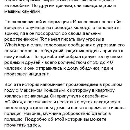
автомобили. По другим данным, они закидали дом и
машины камнями.
По эксклюзивной информации «Ивановских новостей»,
конфликт случился на проводах молодого человека в
армию, где он поссорился со своим дальним
родственником. Тот начал писать ему угрозы в
WhatsApp и слать голосовые сообщения с угрозами его
семье, после чего будущий защитник родины приехал к
нему и избил. Тогда избитый собрал целую толпу своих
родных и друзей - всего количеством от 30 до 40
человек, и они отправились к дому обидчика, где и
произошел инцидент.
Вся эта история напоминает произошедшее в прошлом
году с Максимом Концовым, к которому в квартиру
явились незнакомцы. Он припугнул их карабином
«Сайга», а потом ушел и несколько суток находился в
своем недостроенном доме, и все это время его искала
полиция. Наконец мужчина добровольно сдался в
полицию. Подробно об этой истории вы можете
прочитать
здесь
.