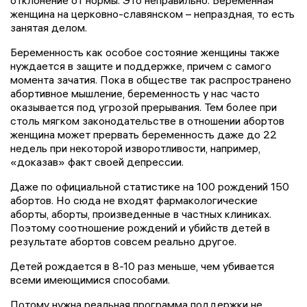
отклонение от нормы. Это неправильно. Беременная
женщина на церковно-славянском – непраздная, то есть
занятая делом.
Беременность как особое состояние женщины также
нуждается в защите и поддержке, причем с самого
момента зачатия. Пока в обществе так распространено
абортивное мышление, беременность у нас часто
оказывается под угрозой прерывания. Тем более при
столь мягком законодательстве в отношении абортов
женщина может прервать беременность даже до 22
недель при некоторой изворотливости, например,
«доказав» факт своей депрессии.
Даже по официальной статистике на 100 рождений 150
абортов. Но сюда не входят фармакологические
аборты, аборты, произведенные в частных клиниках.
Поэтому соотношение рождений и убийств детей в
результате абортов совсем реально другое.
Детей рождается в 8-10 раз меньше, чем убивается
всеми имеющимися способами.
Потому нужна реальная программа поддержки не