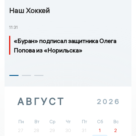
Наш Хоккей
11:31
«Буран» подписал защитника Олега
Попова из «Норильска»
АВГУСТ
2026
Пн
Вт
Ср
Чт
Пт
Сб
Вс
27
28
29
30
31
1
2