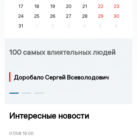
17
18
19
20
21
22
23
24
25
26
27
28
29
30
31
1
2
3
4
5
6
100 самых влиятельных людей
Доробало Сергей Всеволодович
Интересные новости
07/08
16:00