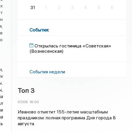
ых
31
1
2
3
4
5
6
ит
ин
я,
События
:
не
го
Открылась гостиница «Советская»
(Вознесенская)
и,
События недели
ях
.
Топ 3
ы,
а
07/08
16:00
ыл
я
Иваново отметит 155-летие масштабным
ва
праздником: полная программа Дня города 8
августа
ть