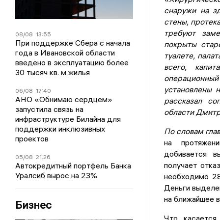
снаружи на з
стены, протек
требуют заме
08/08
13:55
При поддержке Сбера с начала
покрыты стар
года в Ивановской области
туалете, пала
введено в эксплуатацию более
всего, капит
30 тысяч кв. м жилья
операционный
установлены н
06/08
17:40
АНО «Обнимаю сердцем»
рассказал со
запустила связь на
области Дмитр
инфраструктуре Билайна для
поддержки инклюзивных
По словам гла
проектов
на протяжен
добивается в
05/08
21:26
получает отка
Автокредитный портфель Банка
Уралсиб вырос на 23%
необходимо 28
Деньги выделе
на ближайшее в
Бизнес
Что касается