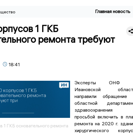
Главная новость
щество
орпусов 1 ГКБ
тельного ремонта требуют
18:41
Эксперты ОНФ 
Ивановской област
направили обращение 
областной департамен
здравоохранения 
просьбой включить в пл
ремонта на 2020 г. здан
ов 1 ГКБ основательного ремонта
хирургического корпус