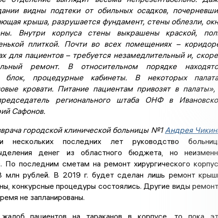
дании видны подтеки от обильных осадков, почерневш
ающая крыша, разрушается фундамент, стены облезли, ок
ны. Внутри корпуса стены выкрашены краской, пол
енькой плиткой. Почти во всех помещениях – коридор
тах для пациентов – требуется незамедлительный и, скор
альный ремонт. В относительном порядке находятс
 блок, процедурные кабинеты. В некоторых палата
овые кровати. Питание пациентам привозят в палаты»,
председатель регионального штаба ОНФ в Ивановско
ий Сафонов.
вврача городской клинической больницы №1
Андрея Чикин
ии нескольких последних лет руководство больниц
ыделения денег из областного бюджета, но неизменн
з. По последним сметам на ремонт хирургического корпу
 млн рублей. В 2019 г. будет сделан лишь ремонт крыш
ны, конкурсные процедуры состоялись. Другие виды ремон
ремя не запланированы.
 жалоб пациентов на тараканов в корпусе, то пока э