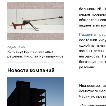
больницы № 1 
ремонтировало
общественники 
пациенты во вр
Пациенты рас
состоянии хир
одной из палат
08/08
14:00
замены, стены
Конструктор неочевидных
решений: Николай Рукавишников
негодность. П
бегающих по о
резонанс.
Новости компаний
Ивановские а
осмотрели нес
Частично прете
«Хирургическ