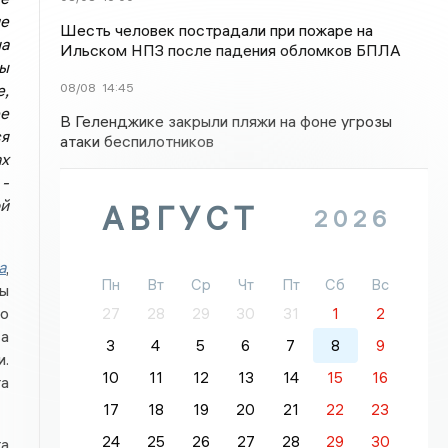
ие
Шесть человек пострадали при пожаре на
на
Ильском НПЗ после падения обломков БПЛА
ы
08/08
14:45
е,
ее
В Геленджике закрыли пляжи на фоне угрозы
я
атаки беспилотников
х
 -
й
АВГУСТ
2026
а
,
Пн
Вт
Ср
Чт
Пт
Сб
Вс
ы
о
27
28
29
30
31
1
2
са
3
4
5
6
7
8
9
и.
10
11
12
13
14
15
16
та
17
18
19
20
21
22
23
24
25
26
27
28
29
30
та