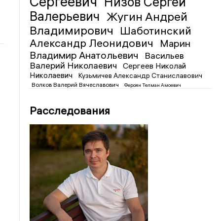
Сергеевич
Низов Сергей
Валерьевич
Жугин Андрей
Владимирович
Шаботинский
Александр Леонидович
Марин
Владимир Анатольевич
Васильев
Валерий Николаевич
Сергеев Николай
Николаевич
Кузьмичев Александр Станиславович
Волков Валерий Вячеславович
Фероян Телман Амоевич
Расследования