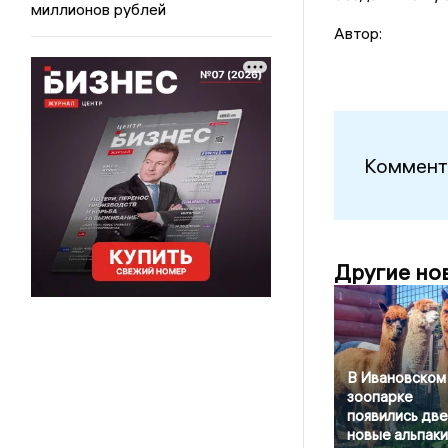
миллионов рублей
Автор:
Коммент
Другие но
В Ивановском
зоопарке
появились две
новые альпаки