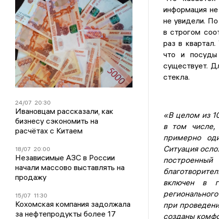
информация не
не увидели. По
в строгом соо
раз в квартал.
что и посуды 
существует. Д
стекла.
24/07
20:30
Ивановцам рассказали, как
«В целом из 1
бизнесу сэкономить на
в том числе,
расчётах с Китаем
примерно оди
Ситуация осло
18/07
20:00
Независимые АЗС в России
построенный
начали массово выставлять на
благотворите
продажу
включен в г
регионального
15/07
11:30
Кохомская компания задолжала
при проведени
за нефтепродукты более 17
созданы комфо