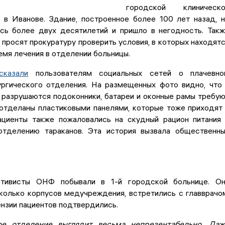
городской клиническо
в Иванове. Здание, построенное более 100 лет назад, 
сь более двух десятилетий и пришло в негодность. Так
просят прокуратуру проверить условия, в которых находят
емя лечения в отделении больницы.
сказали
пользователям социальных сетей о плачевно
ургического отделения. На размещенных фото видно, что
 разрушаются подоконники, батареи и оконные рамы требу
 отделаны пластиковыми панелями, которые тоже приходят
ациенты также пожаловались на скудный рацион питания
тделению тараканов. Эта история вызвала общественн
ктивисты ОНФ побывали в 1-й городской больнице. О
колько корпусов медучреждения, встретились с главврачо
нзии пациентов подтвердились.
ое отделение выглядит весьма непрезентабельно. Да