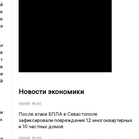
й
не
же
ся
м
 в
ют
 в
 и
ый
Новости экономики
08/08
16:30
ни
После атаки БПЛА в Севастополе
м.
зафиксировали повреждения 12 многоквартирных
и 10 частных домов
же
08/08
15:00