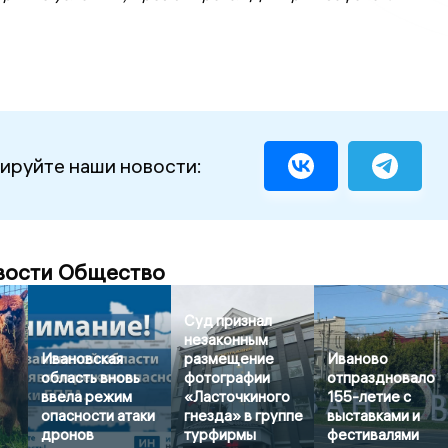
ируйте наши новости:
вости Общество
Суд признал
незаконным
Ивановская
размещение
Иваново
область вновь
фотографии
отпраздновало
ввела режим
«Ласточкиного
155-летие с
опасности атаки
гнезда» в группе
выставками и
дронов
турфирмы
фестивалями