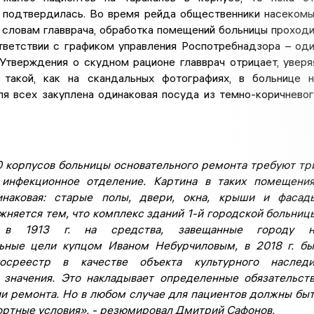
 подтвердилась. Во время рейда общественники насеком
 словам главврача, обработка помещений больницы проход
тветствии с графиком управления Роспотребнадзора – од
 Утверждения о скудном рационе главврач отрицает, уверя
такой, как на скандальных фотографиях, в больнице 
ля всех закуплена одинаковая посуда из темно-коричнево
0 корпусов больницы основательного ремонта требуют тр
 инфекционное отделение. Картина в таких помещени
наковая: старые полы, двери, окна, крыши и фасады
жняется тем, что комплекс зданий 1-й городской больниц
 в 1913 г. на средства, завещанные городу н
льные цели купцом Иваном Небурчиловым, в 2018 г. б
осреестр в качестве объекта культурного наследи
 значения. Это накладывает определенные обязательст
и ремонта. Но в любом случае для пациентов должны бы
ртные условия», - резюмировал Дмитрий Сафонов.