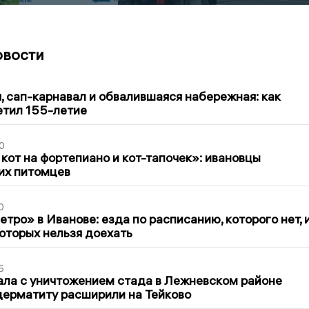
овости
1
 сап-карнавал и обвалившаяся набережная: как
етил 155-летие
0
 кот на фортепиано и кот-тапочек»: ивановцы
их питомцев
0
тро» в Иванове: езда по расписанию, которого нет, 
которых нельзя доехать
5
ла с уничтожением стада в Лежневском районе
дерматиту расширили на Тейково