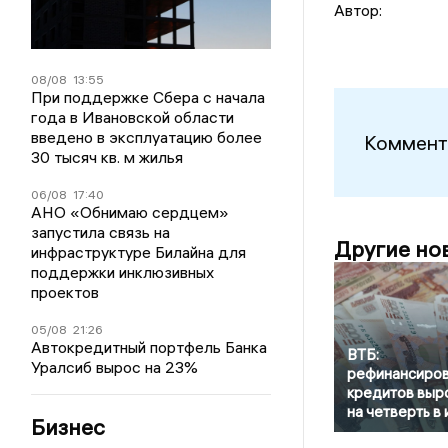
Автор:
08/08
13:55
При поддержке Сбера с начала
года в Ивановской области
введено в эксплуатацию более
Коммент
30 тысяч кв. м жилья
06/08
17:40
АНО «Обнимаю сердцем»
запустила связь на
Другие но
инфраструктуре Билайна для
поддержки инклюзивных
проектов
05/08
21:26
Автокредитный портфель Банка
ВТБ:
Уралсиб вырос на 23%
рефинансиро
кредитов выр
на четверть в
Бизнес