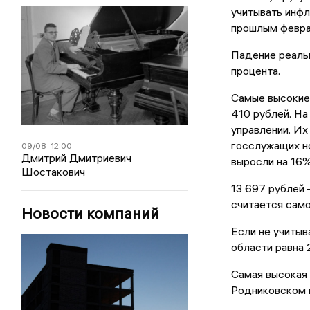
учитывать инфл
прошлым февра
Падение реальн
процента.
Самые высокие 
410 рублей. На
управлении. Их
госслужащих но
09/08
12:00
Дмитрий Дмитриевич
выросли на 16%
Шостакович
13 697 рублей 
считается само
Новости компаний
Если не учитыв
области равна 
Самая высокая 
Родниковском и