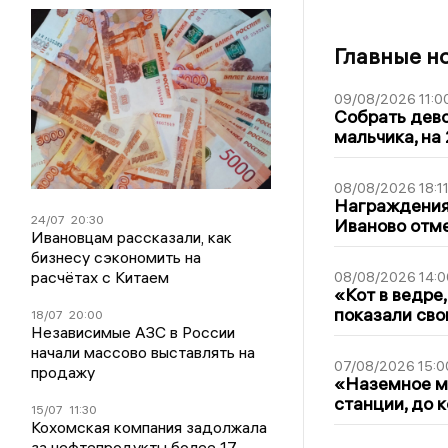
Главные н
09/08/2026 11:0
Собрать дево
мальчика, на 
08/08/2026 18:1
Награждения,
24/07
20:30
Иваново отм
Ивановцам рассказали, как
бизнесу сэкономить на
расчётах с Китаем
08/08/2026 14:0
«Кот в ведре,
показали сво
18/07
20:00
Независимые АЗС в России
начали массово выставлять на
07/08/2026 15:0
продажу
«Наземное ме
станции, до 
15/07
11:30
Кохомская компания задолжала
за нефтепродукты более 17