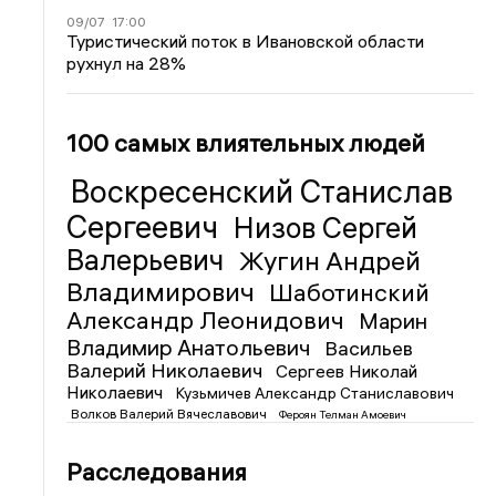
09/07
17:00
Туристический поток в Ивановской области
рухнул на 28%
100 самых влиятельных людей
Воскресенский Станислав
Сергеевич
Низов Сергей
Валерьевич
Жугин Андрей
Владимирович
Шаботинский
Александр Леонидович
Марин
Владимир Анатольевич
Васильев
Валерий Николаевич
Сергеев Николай
Николаевич
Кузьмичев Александр Станиславович
Волков Валерий Вячеславович
Фероян Телман Амоевич
Расследования