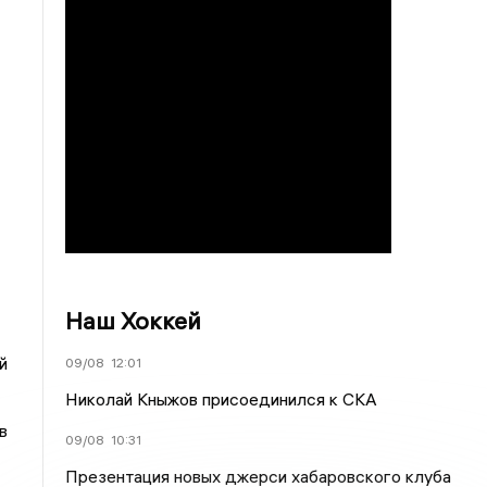
Наш Хоккей
й
09/08
12:01
Николай Кныжов присоединился к СКА
в
09/08
10:31
Презентация новых джерси хабаровского клуба