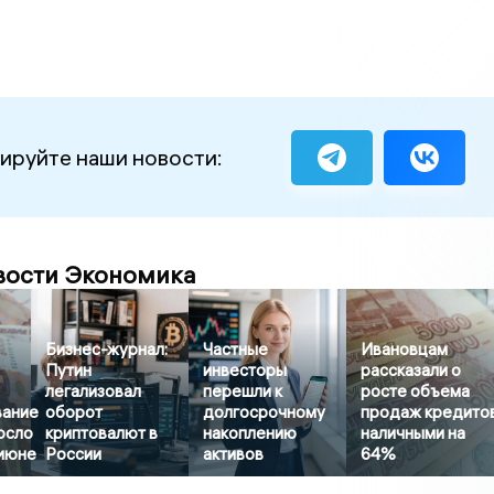
ируйте наши новости:
вости Экономика
Бизнес-журнал:
Частные
Ивановцам
Путин
инвесторы
рассказали о
легализовал
перешли к
росте объема
вание
оборот
долгосрочному
продаж кредито
осло
криптовалют в
накоплению
наличными на
 июне
России
активов
64%