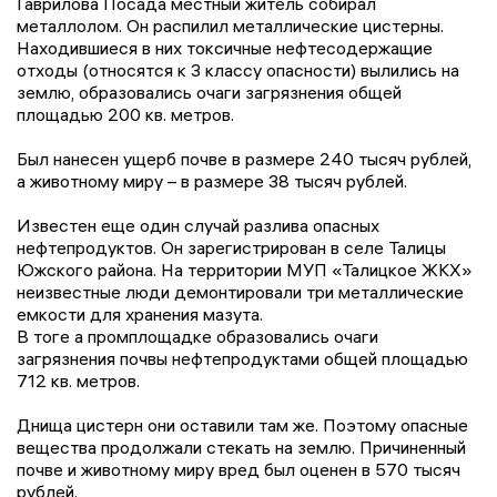
Гаврилова Посада местный житель собирал
металлолом. Он распилил металлические цистерны.
Находившиеся в них токсичные нефтесодержащие
отходы (относятся к 3 классу опасности) вылились на
землю, образовались очаги загрязнения общей
площадью 200 кв. метров.
Был нанесен ущерб почве в размере 240 тысяч рублей,
а животному миру – в размере 38 тысяч рублей.
Известен еще один случай разлива опасных
нефтепродуктов. Он зарегистрирован в селе Талицы
Южского района. На территории МУП «Талицкое ЖКХ»
неизвестные люди демонтировали три металлические
емкости для хранения мазута.
В тоге а промплощадке образовались очаги
загрязнения почвы нефтепродуктами общей площадью
712 кв. метров.
Днища цистерн они оставили там же. Поэтому опасные
вещества продолжали стекать на землю. Причиненный
почве и животному миру вред был оценен в 570 тысяч
рублей.