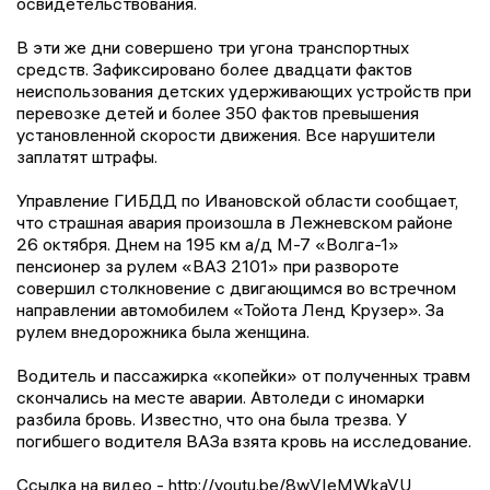
освидетельствования.
В эти же дни совершено три угона транспортных
средств. Зафиксировано более двадцати фактов
неиспользования детских удерживающих устройств при
перевозке детей и более 350 фактов превышения
установленной скорости движения. Все нарушители
заплатят штрафы.
Управление ГИБДД по Ивановской области сообщает,
что страшная авария произошла в Лежневском районе
26 октября. Днем на 195 км а/д М-7 «Волга-1»
пенсионер за рулем «ВАЗ 2101» при развороте
совершил столкновение с двигающимся во встречном
направлении автомобилем «Тойота Ленд Крузер». За
рулем внедорожника была женщина.
Водитель и пассажирка «копейки» от полученных травм
скончались на месте аварии. Автоледи с иномарки
разбила бровь. Известно, что она была трезва. У
погибшего водителя ВАЗа взята кровь на исследование.
Ссылка на видео - http://youtu.be/8wVIeMWkaVU