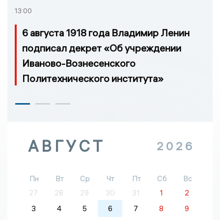
13:00
6 августа 1918 года Владимир Ленин
подписал декрет «Об учреждении
Иваново-Вознесенского
Политехнического института»
АВГУСТ
2026
Пн
Вт
Ср
Чт
Пт
Сб
Вс
27
28
29
30
31
1
2
3
4
5
6
7
8
9