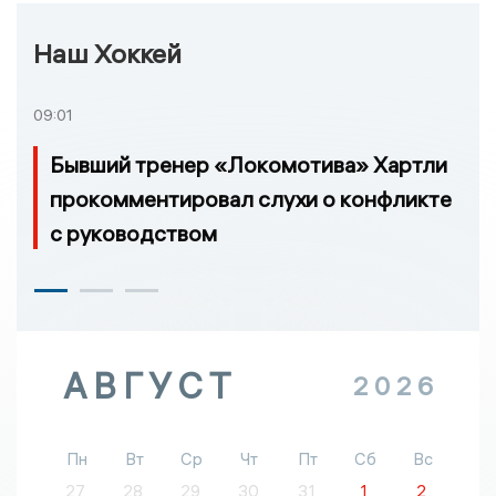
Наш Хоккей
09:01
Бывший тренер «Локомотива» Хартли
прокомментировал слухи о конфликте
с руководством
АВГУСТ
2026
Пн
Вт
Ср
Чт
Пт
Сб
Вс
27
28
29
30
31
1
2